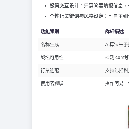
极简交互设计
：只需简要填报信息，
个性化关键词与风格设定
：可自主细
功能類別
詳細描述
名称生成
AI算法基
域名可用性
检测.co
行業適配
支持包括科
使用者體驗
操作简易、