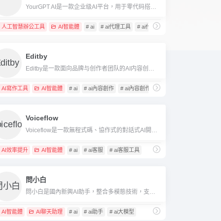
YourGPT AI是一款企业级AI平台，用于零代码搭建多渠道智能客服和自动化业务流程。
人工智慧辦公工具
AI智能體
# ai
# ai代理工具
# ai代理平台
Editby
Editby是一款面向品牌与创作者团队的AI内容创作和管理平台，能自动学习品牌风格，实现高效多渠道内容自动生成与协作。
AI寫作工具
AI智能體
# ai
# ai內容創作
# ai內容創作工具
Voiceflow
Voiceflow是一款無程式碼、協作式的對話式AI開發平台，可協助個人與企業快速建置智慧Agent與聊天機器人。
AI效率提升
AI智能體
# ai
# ai客服
# ai客服工具
問小白
問小白是國內新興AI助手，整合多模態技術，支援智慧問答、AI搜尋、文字創作和圖片分析等功能。
AI智能體
AI聊天助理
# ai
# ai助手
# ai大模型