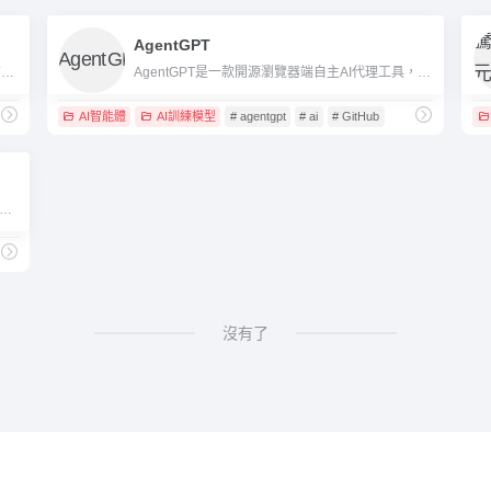
AgentGPT
ChatGPT智慧體是OpenAI於2024年7月全新發布的AI智能體，實現了自動規劃、主動操作和多步驟執行複雜任務，讓AI從對話助理進化為可替代人工的高效生產力工具。
AgentGPT是一款開源瀏覽器端自主AI代理工具，支援無程式建置、客製化並部署多任務AI智能體，實現自動化流程和智慧決策。
AI智能體
AI訓練模型
# agentgpt
# ai
# GitHub
一款零程式碼、模組化整合的AI智能體開發平台，支援多種大型模型，適用於個人、團隊和企業便捷建置與部署AI機器人。
沒有了