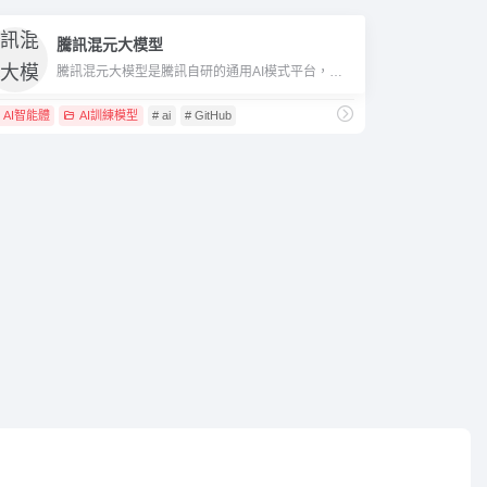
騰訊混元大模型
騰訊混元大模型是騰訊自研的通用AI模式平台，具備強大的中文理解、對話、內容生成及多模態智能能力，適用於企業、開發者及個人創新應用。
AI智能體
AI訓練模型
# ai
# GitHub