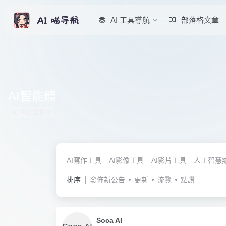
AI 工具導航
部落格文章
AI智能體
共16篇网址
AI寫作工具
AI影像工具
AI影片工具
人工智慧
排序
發佈新公告
更新
流覽
點讚
Soca AI