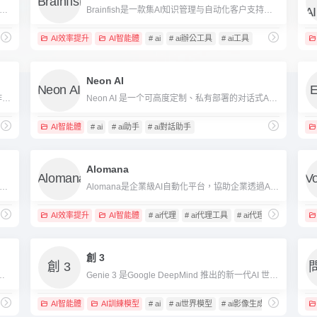
AI是一款专为企业设计的多模态对话式AI平台，支持文本、语音、图片等数据的智能处理，可用于自动化客服、知识管理和流程优化。
Brainfish是一款集AI知识管理与自动化客户支持于一体的创新平台，助力企业高效自助服务和知识智能化分发。
AI效率提升
AI智能體
# ai
# ai辦公工具
# ai工具
Neon AI
Trickle Magic Canvas是一款创新型AI可视化协作开发平台，主打画布式AI协作开发，助力“无代码”构建网站、Web App等数字产品。
Neon AI 是一个可高度定制、私有部署的对话式AI平台，让企业和个人拥有并掌控自己的智能助手。
生工具
AI智能體
# ai
# ai助手
# ai對話助手
Alomana
是一款面向游戏、VR/AR、企业数字人等场景的AI对话角色生成与管理工具，支持3D虚拟人多模态感知、自然语言对话和高拟真动作，无需编码即可部署至多平台。
Alomana是企業級AI自動化平台，協助企業透過AI智能體實現銷售、風控、KYC等業務流程自主化與降本增效。
AI效率提升
AI智能體
# ai代理
# ai代理工具
# ai代理平台
創 3
用戶提供AI履歷表產生、優化及招募服務的一站式智慧辦公室工具。
Genie 3 是Google DeepMind 推出的新一代AI 世界模型，只需文字即可產生真實、物理一致、可互動的三維虛擬環境，被視為通往類人通用智慧的重要基石。
具
AI智能體
AI訓練模型
# ai
# ai世界模型
# ai影像生成