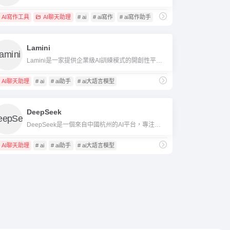
AI寫作工具
AI聊天助理
# ai
# ai寫作
# ai寫作助手
Lamini
Lamini是一家提供企業級AI訓練模式的開創性平台，專注於低門檻的客製化大語言模式解決方案。
AI聊天助理
# ai
# ai助手
# ai大語言模型
DeepSeek
DeepSeek是一個來自中國杭州的AI平台，專注於靈活的模型開放、優秀的推理和程式碼產生能力，以及高性價比的API方案。
AI聊天助理
# ai
# ai助手
# ai大語言模型