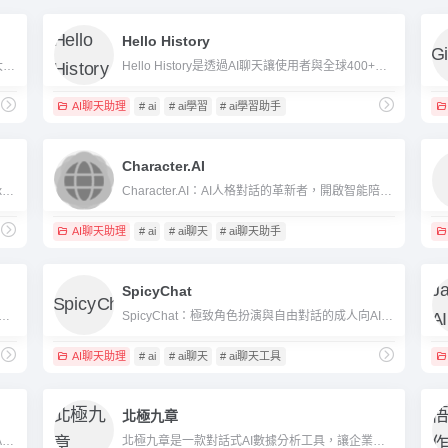
Hello History
MyGPT是一款支援自訂AI助理、整合GPT-4o等大型模型、在Telegram等多平台方便使用的AI聊天平台。
Hello History是透過AI聊天讓使用者與全球400+歷史人物對話的創新教育平台，適合教學、學科跨界、展覽體驗與興趣學習。
天助手
AI聊天助理
# ai
# ai學習
# ai學習助手
Character.AI
在線上開發環境持續升級的時代，CodeSandbox 以其「即開即用、零環境配置」的瀏覽器IDE 為標桿，而不久前其AI 功能也已成熟上線，進而將Web 開發與智慧輔助編碼完美融合。
Character.AI：AI人格對話的革新者，開啟智能陪伴與創作新時代
AI聊天助理
# ai
# ai聊天
# ai聊天助手
SpicyChat
On.AI：解鎖「無過濾」角色聊天體驗，成人向AI伴侶平台
SpicyChat：極致角色扮演與自由對話的成人向AI 聊天平台
AI聊天助理
# ai
# ai聊天
# ai聊天工具
北極九章
印象AI是印象筆記推出的智慧辦公室與內容管理AI助手，專注於寫作、整理、翻譯和團隊協作等多場景。
北極九章是一款對話式AI數據分析工具，讓企業員工用自然語言聊天即可獲得智慧數據洞察。