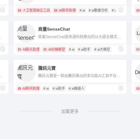
作助手
人工智慧辦公工具
AI聊天助理
# ai
# ai數據分析
# ai資料分析工具
商量SenseChat
智慧筆記編輯、專案管理、團隊協作等多種功能。
商量SenseChat是商湯科技推出的以大語言模式為基礎的智慧對話平台，提供多輪對話、內容產生、程式輔助等多種功能。
AI聊天助理
AI訓練模型
# ai
# ai助手
# ai大模型
騰訊元寶
陣提供多情境智慧創新，服務個人和企業。
騰訊元寶是一款由騰訊推出的多功能AI工具平台，基於先進的大模型開發，提供智慧聊天、自動寫作、文件分析、AI繪畫等功能，為使用者的辦公、學習和生活提供全面支援。
AI聊天助理
# ai
# ai助手
# ai機器人
加載更多