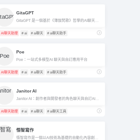
GitaGPT
GitaGPT 是一個基於《薄伽梵歌》哲學的AI聊天平台，提供多位印度神話與哲學導師的虛擬對話，協助使用者獲得靈性成長與正念指導。
AI聊天助理
# ai
# ai聊天
# ai聊天助手
Poe
Poe：一站式多模型AI 聊天與自訂應用平台
AI聊天助理
# ai
# ai聊天
# ai聊天助手
Janitor AI
Janitor AI：創作者與開發者的角色聊天與自訂AI平台
AI聊天助理
# ai
# ai聊天
# ai聊天工具
悟智寫作
悟智寫作是一個以AI技術為基礎的自動化內容創作平台，支援多產業模板，功能涵蓋智慧寫作、校對、翻譯等。