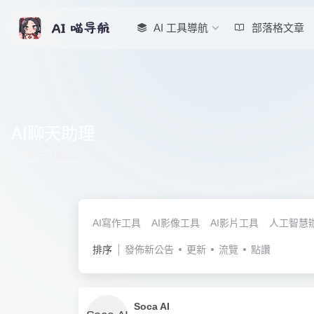
AI 工具導航
部落格文章
AI聊天助理
共37篇网址
AI寫作工具
AI影像工具
AI影片工具
人工智慧
排序
發佈新公告
更新
流覽
點讚
Soca AI