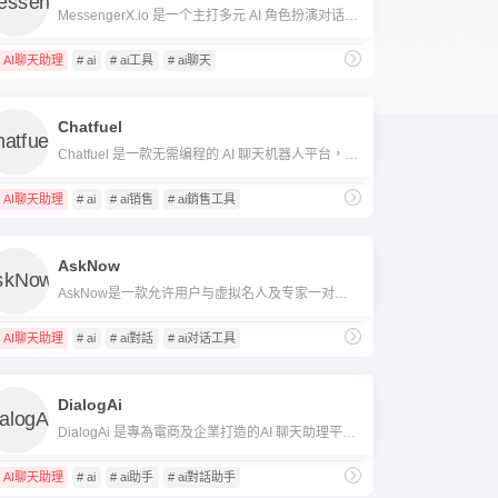
MessengerX.io 是一个主打多元 AI 角色扮演对话的社交娱乐平台，支持自定义角色、API 接入及创作者变现。
AI聊天助理
# ai
# ai工具
# ai聊天
Chatfuel
Chatfuel 是一款无需编程的 AI 聊天机器人平台，助力企业跨平台自动化客户沟通与营销。
AI聊天助理
# ai
# ai销售
# ai銷售工具
AskNow
AskNow是一款允许用户与虚拟名人及专家一对一互动的AI聊天平台，提供个性化问答和真实资料支持。
AI聊天助理
# ai
# ai對話
# ai对话工具
DialogAi
DialogAi 是專為電商及企業打造的AI 聊天助理平台，整合主流電商系統，實現智慧對話、商品推薦及數據洞察，協助提升轉換率與客戶滿意度。
AI聊天助理
# ai
# ai助手
# ai對話助手