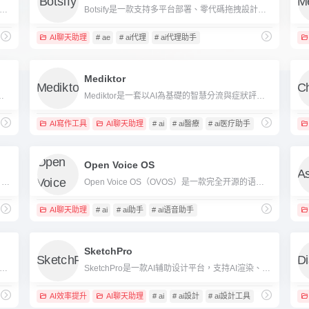
AI是一款专为企业设计的多模态对话式AI平台，支持文本、语音、图片等数据的智能处理，可用于自动化客服、知识管理和流程优化。
Botsify是一款支持多平台部署、零代碼拖拽設計的AI聊天機器人工具，助力企業自動化客服與營銷。
AI聊天助理
# ae
# ai代理
# ai代理助手
Mediktor
据源整合和多渠道部署，助力企业快速构建专属AI客服和自动化助手。
Mediktor是一套以AI為基礎的智慧分流與症狀評估平台，可協助使用者自助判斷症狀、獲得初步診斷建議，並被全球醫醫療體系和保險公司廣泛應用。
AI寫作工具
AI聊天助理
# ai
# ai醫療
# ai医疗助手
Open Voice OS
nOps是AI驱动的FinOps一站式云成本管理工具，可自动优化多云、Kubernetes、AI和SaaS的费用，提升企业成本管控效率。
Open Voice OS（OVOS）是一款完全开源的语音AI操作系统平台，支持多设备部署、自由定制，强调隐私、安全和社区驱动。
AI聊天助理
# ai
# ai助手
# ai语音助手
SketchPro
of是一款智能AI写作工具，支持多场景自动生成高质量原创内容，适合内容创作者和企业提高写作效率。
SketchPro是一款AI辅助设计平台，支持AI渲染、3D对象生成、团队协作，提升建筑与创意设计效率。
AI效率提升
AI聊天助理
# ai
# ai設計
# ai設計工具