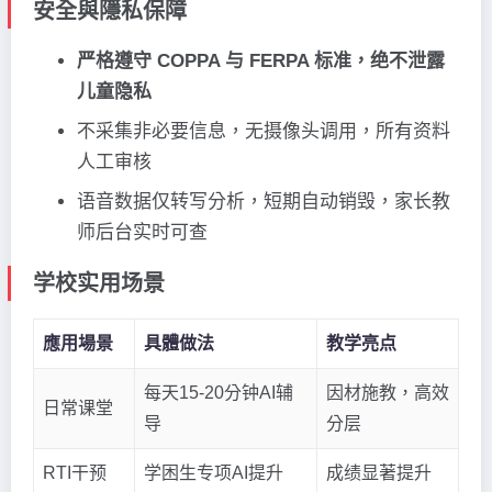
安全與隱私保障
严格遵守 COPPA 与 FERPA 标准，绝不泄露
儿童隐私
不采集非必要信息，无摄像头调用，所有资料
人工审核
语音数据仅转写分析，短期自动销毁，家长教
师后台实时可查
学校实用场景
應用場景
具體做法
教学亮点
每天15-20分钟AI辅
因材施教，高效
日常课堂
导
分层
RTI干预
学困生专项AI提升
成绩显著提升