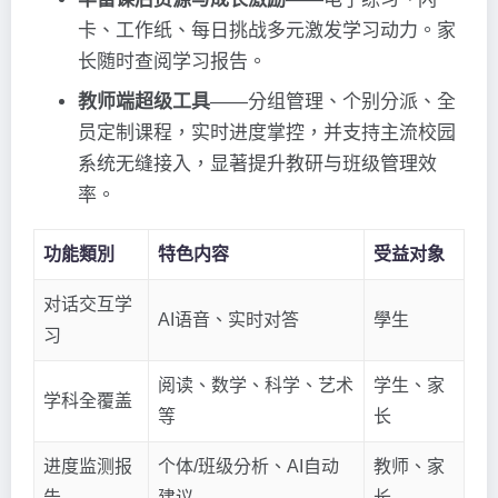
卡、工作纸、每日挑战多元激发学习动力。家
长随时查阅学习报告。
教师端超级工具
——分组管理、个别分派、全
员定制课程，实时进度掌控，并支持主流校园
系统无缝接入，显著提升教研与班级管理效
率。
功能類別
特色内容
受益对象
对话交互学
AI语音、实时对答
學生
习
阅读、数学、科学、艺术
学生、家
学科全覆盖
等
长
进度监测报
个体/班级分析、AI自动
教师、家
告
建议
长