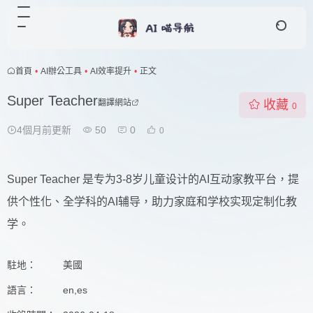
首頁
•
AI辦公工具
•
AI效率提升
•
正文
Super Teacher
翻譯網站
收藏
0
4個月前更新
50
0
0
Super Teacher 是专为3-8岁儿童设计的AI互动家教平台，提
供个性化、全学科的AI辅导，助力家庭和学校实现定制化教
学。
駐地：
美國
語言：
en,es