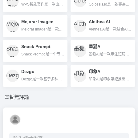
WPS智能寫作是一款由金山辦公室推出的基於大語言模式的AI寫作工具，旨在提升內容創作效率，並協助個人到企業的多元辦公室需求。
Colossis.io是一款專為房地產產業打造的AI虛擬居家工具，可一鍵產生8K高解析度虛擬裝潢效果圖，提升房源視覺吸引力。
Mejorar Imagen
Alethea AI
Mejorar Imagen是一款基於AI的圖片無損放大與修復平台，支援多倍放大、降噪、批次處理，多格式相容，協助高效提升圖片品質。
Alethea AI是一款结合AI与区块链，赋予NFT智能对话与成长能力的开创性AI智能NFT平台。
Snack Prompt
墨狐AI
Snack Prompt 是一个专为提示词创作者与AI用户打造的开放式AI Prompt社区与工具库，支持自定义、分享、投票及一键集成主流大语言模型。
墨狐AI是一款專注短篇小說、同人文和劇本智能寫作的平台，為中文創作者提供大綱生成、劇情梳理等一站式寫作輔助。
Dezgo
印象AI
Dezgo是一款基于多种主流AI模型的文本到图像生成平台，用户可轻松输入描述生成高质量原创图片，适用于创意、设计等多领域。
印象AI是印象筆記推出的智慧辦公室與內容管理AI助手，專注於寫作、整理、翻譯和團隊協作等多場景。
暫無評論