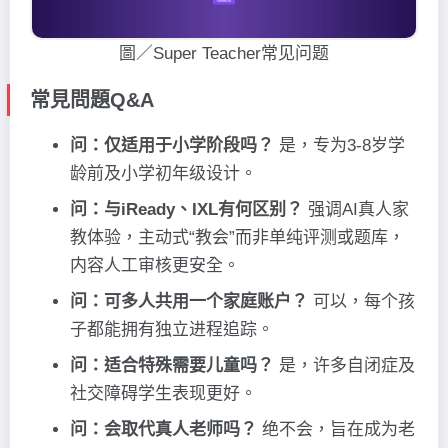
圖／Super Teacher常见问题
常見問題Q&A
问：仅适用于小学阶段吗？
是，专为3-8岁学
龄前及小学初年级设计。
问：与iReady、IXL有何区别？
强调AI真人家
教体验，主动式“教会”而非单纯评测或题库，
内容人工审核更安全。
问：可多人共用一个家庭账户？
可以，每个孩
子都能拥有独立进程追踪。
问：适合特殊需要儿童吗？
是，许多自闭症及
社交障碍学生表现更好。
问：会取代真人老师吗？
绝不会，旨在成为老