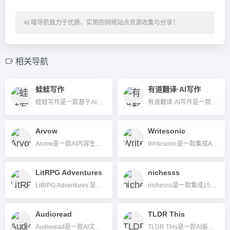
AI 喵导航致力于优质、实用的网络站点资源收集与分享！
相关导航
蛙蛙写作
有道翻译·AI写作
蛙蛙写作是一款基于AI大模型的在线智能写作平台，支持小说、论文、文案等多种文本类型自动生成，操作极简，适用于各类内容创作者。
有道翻译·AI写作是一款融合AI技术，以智能化方式提升写作效率和内容质量的工具，适用于多种写作场景。
Arvow
Writesonic
Arvow是一款AI内容生成与分发平台，自动化生成高质量SEO内容并一键同步多平台。
Writesonic是一款集成AI生成、SEO优化、多语言支持等功能的一站式AI写作工具平台。
LitRPG Adventures
nichesss
LitRPG Adventures 是一款专为RPG桌游设计的AI内容生成工具，快速自动生成角色故事、地牢、任务等独特素材，极大提升创作和剧本效率。
nichesss是一款集成150+种AI写作与灵感生成工具的平台，助力内容创作和商业创新。
Audioread
TLDR This
Audioread是一款AI文本转语音工具，支持多平台，把文章、PDF等内容快速转换为多语言音频，随时随地收听。
TLDR This是一款AI驱动的自动化文本摘要工具，支持网页、文档、PDF一键获取重点摘要，适用于多平台、各类用户。