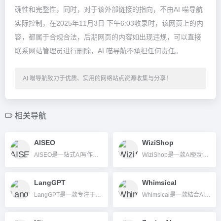
确性和完整性，同时，对于该外部链接的指向，不由AI 喵导航
实际控制，在2025年11月3日 下午6:03收录时，该网页上的内
容，都属于合规合法，后期网页的内容如出现违规，可以直接
联系网站管理员进行删除，AI 喵导航不承担任何责任。
AI 喵导航致力于优质、实用的网络站点资源收集与分享！
相关导航
AISEO
WiziShop
AISEO是一站式AI写作和SEO优化平台，支持内容生成、人性化重写、AI检测规避和多语种输出，助力提升SEO表现与内容原创度。
WiziShop是一款AI驱动的全功能电商平台，助力用户零技术门槛快速搭建和管理智能网店。
LangGPT
Whimsical
LangGPT是一款专注于结构化、模块化AI提示指令编写的开源工具，帮助用户高效生成可复用、高质量Prompt。
Whimsical是一款結合AI智能生成、思維導圖、流程圖和團隊協作於一體的高效可視化辦公工具，適用於各類團隊提升創意和溝通效率。