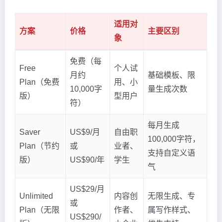
适用对
方案
价格
主要区别
象
免费（每
Free
个人试
月约
基础模板、限
Plan（免费
用、小
10,000字
量生成次数
版）
型用户
符）
每月生成
Saver
US$9/月
自由职
100,000字符，
Plan（节约
或
业者、
支持自定义语
版）
US$90/年
学生
气
US$29/月
Unlimited
内容创
无限生成、专
或
Plan（无限
作者、
属写作样式、
US$290/