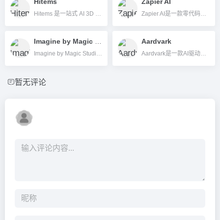
Hitems
Zapier AI
Hitems 是一站式 AI 3D 模型生成与创意变现平台，支持文本、图片、草图快速生成可3D打印模型，并集创意商品交易、社区互动于一体。
Zapier AI是一款零代码AI自动化平台，可自动连接8000+应用，集成ChatGPT等AI模型，帮助企业和个人轻松实现办公流程自动化。
Imagine by Magic Studio
Aardvark
Imagine by Magic Studio 是一款零门槛 AI 图片插画生成和编辑平台，支持多风格一键生成、背景去除、擦除、4K输出，适合创作者、商用、设计新手等多场景应用。
Aardvark是一款AI驱动的自动短信提醒和日程管理平台，帮助企业自动化会议及预约通知提升客户沟通效率。
暂无评论