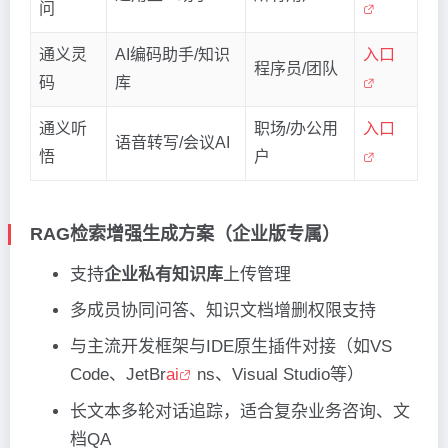
问
通义灵
AI编码助手/知识
入口
程序员/团队
码
库
通义听
职场/办公用
入口
语音转写/会议AI
悟
户
RAG检索增强生成方案（企业版专属）
支持
企业私有知识库
上传管理
多成员协同问答、知识文档增删权限支持
与主流开发框架与IDE原生插件对接（如VS
Code、JetBr
ai
ns、Visual Studio等）
长文本多轮对话追踪，适合复杂业务咨询、文
档QA