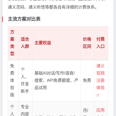
通义灵码、通义听悟等都各自有详细的计费体系。
主流方案对比表
方
案
适合
价格
付费
主要权益
类
人群
区间
入口
型
免
通义
个
费
基础AI对话/写作/语音/
官网
人、
体
搜索、API免费额度、产
免费
注册
开发
验
品试用
体验
新手
版
个
专业
应用
月/
人
内容