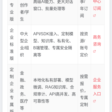
中心
高级AI能力、更大对话
季/
专
创作
订阅
窗口、批量处理等
年订
业
者/学
阅
版
生
企
中大
API/SDK接入、定制模
按资
商务
业
型企
型、知识库、私有化、
源/
咨询
标
业/组
B端管理、专属安全隔
账号
准
织
离等
定价
版
定
金
制
按需
企业
融、
本地化私有部署、模型
企
报
服务
政
微调、RAG知识库、合
业
价，
入口
务、
规审计、API高并发、高
专
专属
医疗
可靠性等
属
定制
等
版