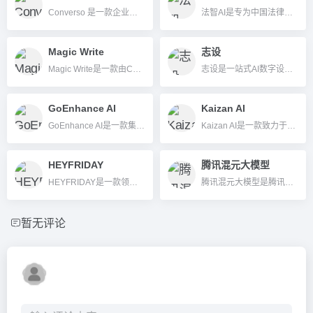
Converso 是一款企业级 AI 对话平台，支持多渠道智能客服及销售自动化，无代码快速上线。
法智AI是专为中国法律服务打造的多功能AI助手，集法律咨询、文书生成、合同审查、法律检索于一体，提升法律办公智能效率。
Magic Write
志设
Magic Write是一款由Canva推出的AI写作助手，帮助用户高效生成高质量文本内容，支持多种文体和场景。
志设是一站式AI数字设计平台，支持AI绘图、图片美化、视频处理及海量模板，助力高效内容创作。
GoEnhance AI
Kaizan AI
GoEnhance AI是一款集AI视频与图像生成、风格转换、特效增强于一体的一站式内容创作平台，支持多模型、批量处理，适用个人与团队创作。
Kaizan AI是一款致力于提升客户成功团队效率的全方位AI智能管理平台，聚合AI会议助手、邮件助手与客户健康评分等功能，助力企业提升客户留存与营收增长。
HEYFRIDAY
腾讯混元大模型
HEYFRIDAY是一款领先的AI写作工具，为用户提供智能化内容创作支持，适用于多种语言和写作场景。
腾讯混元大模型是腾讯自研的通用AI模型平台，具备强大的中文理解、对话、内容生成和多模态智能能力，适用于企业、开发者及个人创新应用。
暂无评论