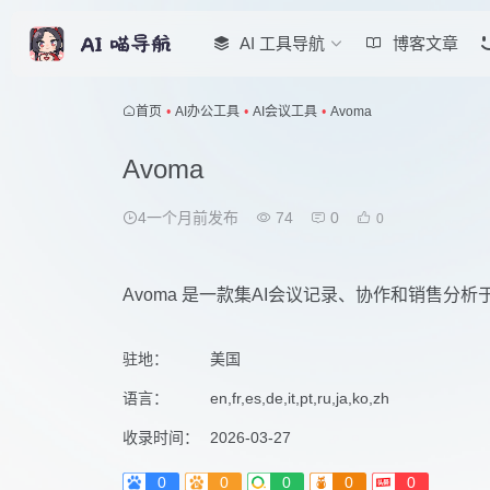
AI 工具导航
博客文章
首页
•
AI办公工具
•
AI会议工具
•
Avoma
Avoma
4一个月前发布
74
0
0
Avoma 是一款集AI会议记录、协作和销售分
驻地：
美国
语言：
en,fr,es,de,it,pt,ru,ja,ko,zh
收录时间：
2026-03-27
0
0
0
0
0