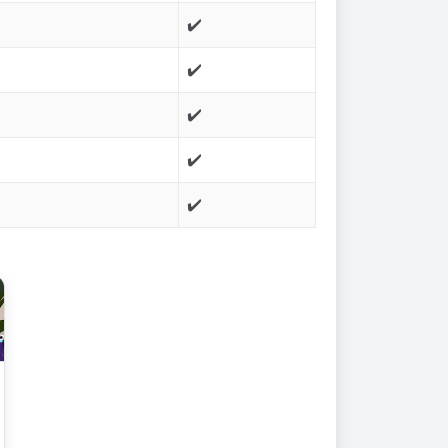
✔️
✔️
✔️
✔️
✔️