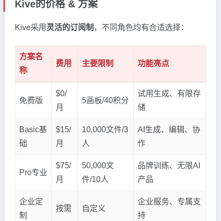
Kive的价格 & 方案
Kive采用
灵活的订阅制
，不同角色均有合适选择：
方案名
费用
主要限制
功能亮点
称
$0/
试用生成、有限存
免费版
5画板/40积分
月
储
Basic基
$15/
10,000文件/3
AI生成、编辑、协
础
月
人
作
$75/
50,000文
品牌训练、无限AI
Pro专业
月
件/10人
产品
企业定
企业服务、专属支
按需
自定义
制
持