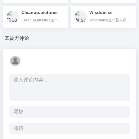
Cleanup.pictures
Wisdomise
Cleanup.pictures是一款AI图片清理工具，能一键移除图片中的杂物、人物、水印或文字，简单易用，适合各类用户快速净化图片。
Wisdomise是一款来自瑞士的AI驱动加密投资与自动化交易平台，帮助用户智能筛选币种并一键实现量化理财。
暂无评论