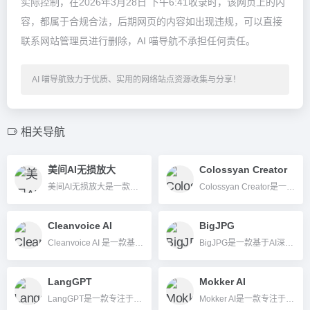
实际控制，在2026年3月28日 下午6:41收录时，该网页上的内
容，都属于合规合法，后期网页的内容如出现违规，可以直接
联系网站管理员进行删除，AI 喵导航不承担任何责任。
AI 喵导航致力于优质、实用的网络站点资源收集与分享！
相关导航
美间AI无损放大
Colossyan Creator
美间AI无损放大是一款基于AI的在线图片高清放大工具，能自动提升图片分辨率与细节，无需下载安装，适合设计、电商、摄影等场景。
Colossyan Creator是一款领先的AI视频生成工具，用文本、PPT或PDF自动制作多语言AI讲解视频，操作零门槛，适配企业培训、教育和市场推广。
Cleanvoice AI
BigJPG
Cleanvoice AI 是一款基于人工智能的音频清理与编辑工具，专为播客、内容创作者和企业自动优化音频杂音和转录。
BigJPG是一款基于AI深度学习的图片无损放大和降噪工具，支持多倍放大且保留细节色彩，适合设计、摄影等多场景。
LangGPT
Mokker AI
LangGPT是一款专注于结构化、模块化AI提示指令编写的开源工具，帮助用户高效生成可复用、高质量Prompt。
Mokker AI是一款专注于AI驱动商品图生成与背景替换的工具，帮助品牌和卖家高效生产高质量商用图片。