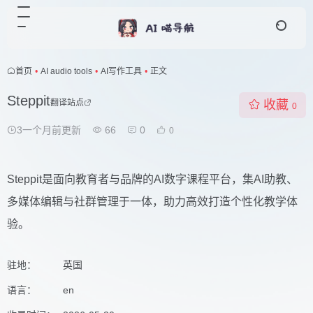
首页
•
AI audio tools
•
AI写作工具
•
正文
Steppit
翻译站点
收藏
0
3一个月前更新
66
0
0
Steppit是面向教育者与品牌的AI数字课程平台，集AI助教、
多媒体编辑与社群管理于一体，助力高效打造个性化教学体
验。
驻地：
英国
语言：
en