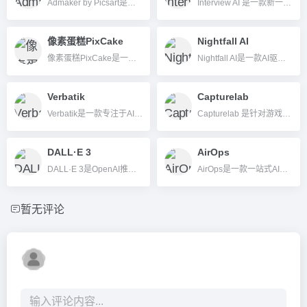
Admaker by Picsart是一款基于AI的广告创作平台，帮助用户一键生成高质量广告图片与文案，支持多平台适配导出。
Interview AI 是一款新一代AI求职面试教练，通过智能模拟和点评，助力个人和企业提升面试表现。
像素蛋糕PixCake
Nightfall AI
像素蛋糕PixCake是一款基于AI的图像处理工具，支持智能修图、批量优化与高分辨率输出，适合摄影师、设计师及个人用户。
Nightfall AI是一款AI驱动的数据丢失防护（DLP）平台，可自动检测、分类和阻断SaaS、AI、云架构中的敏感数据泄露。
Verbatik
Capturelab
Verbatik是一款专注于AI文本转语音和语音克隆的多语种平台，支持高质量合成、多情感还原及丰富音频编辑，适用于内容创作、教育、媒体等场景。
Capturelab 是针对游戏主播和玩家的 AI 高光自动识别与剪辑分享平台，帮你自动发掘并一键发布直播中最精彩时刻。
DALL·E 3
AirOps
DALL·E 3是OpenAI推出的新一代AI文本生成图像工具，支持复杂指令、高度还原、多画面比例，广泛用于广告、设计、内容创作等领域。
AirOps是一款一站式AI内容生产与SEO优化平台，支持内容自动化、智能数据整合及无代码流程构建，助力企业提升内容产能与AEO表现。
暂无评论