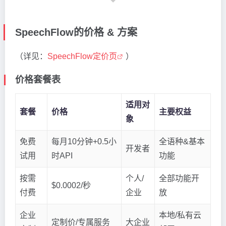
SpeechFlow的价格 & 方案
（详见：
SpeechFlow定价页
）
价格套餐表
适用对
套餐
价格
主要权益
象
免费
每月10分钟+0.5小
全语种&基本
开发者
试用
时API
功能
按需
个人/
全部功能开
$0.0002/秒
付费
企业
放
企业
本地/私有云
定制价/专属服务
大企业