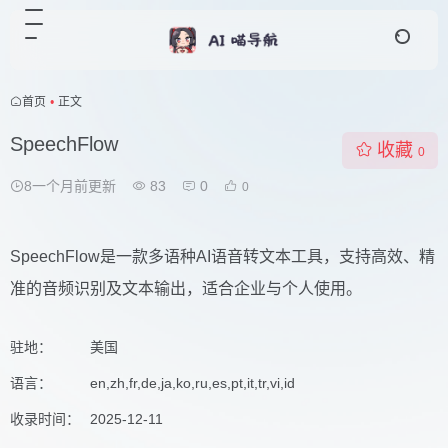
首页
•
正文
SpeechFlow
收藏
0
8一个月前更新
83
0
0
SpeechFlow是一款多语种AI语音转文本工具，支持高效、精
准的音频识别及文本输出，适合企业与个人使用。
驻地：
美国
语言：
en,zh,fr,de,ja,ko,ru,es,pt,it,tr,vi,id
收录时间：
2025-12-11