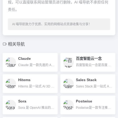
规，可以直接联系网站管理员进行删除，AI 喵导航不承担任何
责任。
AI 喵导航致力于优质、实用的网络站点资源收集与分享！
相关导航
Claude
百度智能云一念
Claude 是一款先進的 AI 聊天助手，由 Anthropic 開發，提供安全、責任和實用的多模態理解與自然語言處理功能，適合多語種用戶使用。
百度智能云一念是百度推出的一站式多模态AI内容创作平台，集AI文案、作画、海报、视频等多功能于一体，助力高效智能内容生成。
Hitems
Sales Stack
Hitems 是一站式 AI 3D 模型生成与创意变现平台，支持文本、图片、草图快速生成可3D打印模型，并集创意商品交易、社区互动于一体。
Sales Stack 是一站式 AI 销售自动化平台，助力企业高效获客、线索管理与销售流程自动化。
Sora
Postwise
Sora 是 OpenAI 推出的最新文本生成视频 AI 工具，支持输入描述自动生成高质量短视频，实现创意可视化。
Postwise是一款专注推特与X平台的AI写作工具，可以自动生成高质量推文和分析内容表现，大幅提升社交账号影响力和内容运营效率。