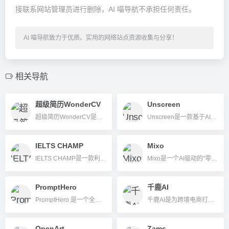
接联系网站管理员进行删除，AI 喵导航不承担任何责任。
AI 喵导航致力于优质、实用的网络站点资源收集与分享！
相关导航
超级简历WonderCV
Unscreen
超级简历WonderCV是一款为个人和企业用户提供AI简历生成、优化及招聘服务的一站式智能办公工具。
Unscreen是一款基于AI技术的视频背景自动移除工具，无需绿幕即可高效去除视频背景，支持多种格式、批量处理和API集成，适合各类创作者和企业。
IELTS CHAMP
Mixo
IELTS CHAMP是一款利用AI技术为雅思考生提供写作和口语批改、实时评分与建议的备考辅助工具。
Mixo是一个AI驱动的“零代码”网站建设平台，让用户无需编程快速生成专业网站。
PromptHero
千鹿AI
PromptHero 是一个全球知名的 AI 提示词（Prompt）共享与学习社区，支持主流 AI 生成模型，助力创作者高效获取和优化 Prompt。
千鹿AI是为跨境电商打造的一站式AI智能设计与图片插画生成平台，助力高效制作商品主图、营销Banner和多语言内容。
OpenArt
Zams