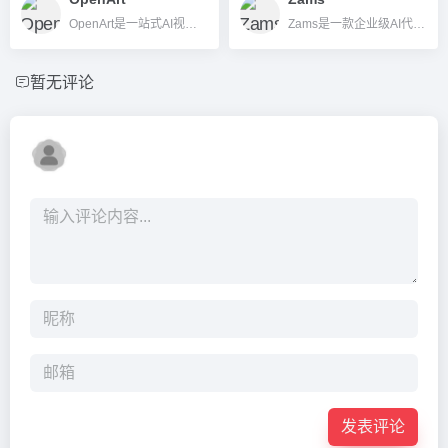
OpenArt是一站式AI视觉创作平台，支持文本转图、风格迁移、AI修复等多功能，助力高效生成原创图片和视频。
Zams是一款企业级AI代理自动化平台，无需代码即可通过自然语言组装流程、集成百种常用企业工具，助力业务自动高效运转。
暂无评论
发表评论