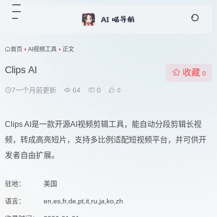
首页
•
AI视频工具
•
正文
Clips AI
收藏
0
7一个月前更新
64
0
0
Clips AI是一款开源AI视频剪辑工具，能自动分段剪辑长视
频，转成高亮短片，支持多比例适配短视频平台，并可供开
发者自由扩展。
驻地：
美国
语言：
en,es,fr,de,pt,it,ru,ja,ko,zh