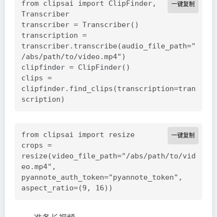
from clipsai import ClipFinder, 
一键复制
Transcriber

transcriber = Transcriber()

transcription = 
transcriber.transcribe(audio_file_path="
/abs/path/to/video.mp4")

clipfinder = ClipFinder()

clips = 
clipfinder.find_clips(transcription=tran
from clipsai import resize

一键复制
crops = 
resize(video_file_path="/abs/path/to/vid
eo.mp4", 
pyannote_auth_token="pyannote_token", 
aspect_ratio=(9, 16))