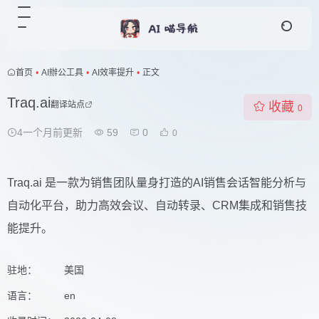
首页
•
AI辦公工具
•
AI效率提升
•
正文
Traq.ai
翻译站点
收藏
0
4一个月前更新
59
0
0
Traq.ai 是一款为销售团队量身打造的AI销售会话智能分析与
自动化平台，助力高效会议、自动转录、CRM集成和销售技
能提升。
驻地：
美国
语言：
en