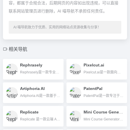
容，都属于合规合法，后期网页的内容如出现违规，可以直接
联系网站管理员进行删除，AI 喵导航不承担任何责任。
AI 喵导航致力于优质、实用的网络站点资源收集与分享！
相关导航
Rephrasely
Pixelcut.ai
Rephrasely是一款专业AI文字改写和多语言创作平台，支持多种写作模式、文件上传和原创检测，帮助用户高效应对各种写作场景。
Pixelcut.ai是一款面向电商、内容创作者和设计师的智能AI图片编辑工具，支持一键去背景、放大修复、虚拟模特展示、模板批量处理及API集成，简单高效满足图片编辑与视觉内容生产需求。
Artiphoria AI
PatentPal
Artiphoria AI是一款基于云端的AI图像生成工具，帮助用户快速生成各种风格的数字艺术作品，适用于设计师、艺术家、电商和内容创作者。
PatentPal是一款专注于专利文档自动生成的AI写作工具，帮助快速自动撰写专利说明书、图示及相关材料，有效提升专利工作效率。
Replicate
Mini Course Generator
Replicate 是一款云端 AI 模型推理平台，方便企业和开发者快速集成 AI 服务。
Mini Course Generator是一款AI驱动的微课程快速生成和分发工具，适用于企业培训、个人知识变现和线上教育。