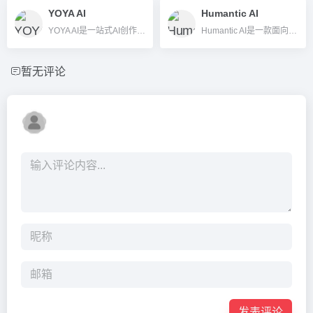
YOYA AI
Humantic AI
YOYA AI是一站式AI创作平台，支持AI角色互动、图片/视频生成、语音音乐合成等多元内容创作与互动。
Humantic AI是一款面向B2B销售场景的人格洞察及客户画像AI工具，通过人格分析和账户智能，帮助销售团队提升获客效果，实现个性化销售跟进。
暂无评论
发表评论