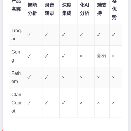
产品
格
智能
录音
深度
化AI
端支
名称
优
分析
转录
集成
分析
持
势
Traq.
✓
✓
✓
✓
✓
✓
ai
Gon
✓
✓
✓
×
部分
×
g
Fath
✓
✓
×
×
×
×
om
Clari
Copil
✓
✓
✓
×
×
×
ot