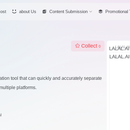
ost
about Us
Content Submission
Promotional T
Collect
0
LALAL.AI
ation tool that can quickly and accurately separate
ultiple platforms.
l