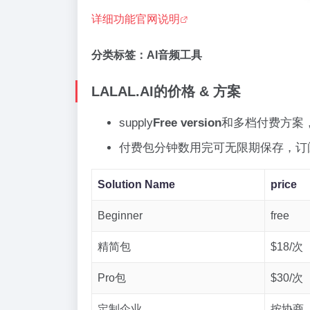
详细功能官网说明
分类标签：AI音频工具
LALAL.AI的价格 & 方案
supply
Free version
和多档付费方案
付费包分钟数用完可无限期保存，订
Solution Name
price
Beginner
free
精简包
$18/次
Pro包
$30/次
定制企业
按协商