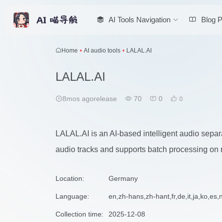
AI Tools Navigation
Blog P
Home
•
AI audio tools
•
LALAL.AI
LALAL.AI
8mos agorelease
70
0
0
LALAL.AI is an AI-based intelligent audio separ
audio tracks and supports batch processing on m
Location:
Germany
Language:
en,zh-hans,zh-hant,fr,de,it,ja,ko,es,n
Collection time:
2025-12-08