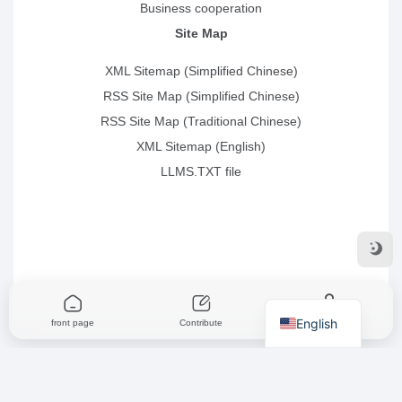
Business cooperation
Site Map
XML Sitemap (Simplified Chinese)
RSS Site Map (Simplified Chinese)
RSS Site Map (Traditional Chinese)
XML Sitemap (English)
LLMS.TXT file
English
front page
Contribute
mine