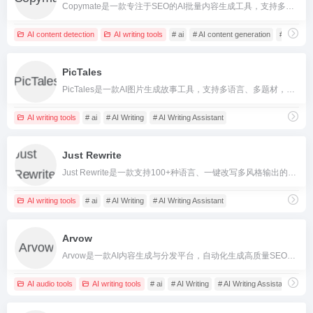
Copymate是一款专注于SEO的AI批量内容生成工具，支持多语言、WordPress集成和智能图文生成，助力企业及内容创作者高效产出优质SEO文章。
AI content detection
AI writing tools
# ai
# AI content generation
# AI Cont
PicTales
PicTales是一款AI图片生成故事工具，支持多语言、多题材，一键把图片变成有趣原创故事，适用于亲子、教育、自媒体等多场景。
AI writing tools
# ai
# AI Writing
# AI Writing Assistant
Just Rewrite
Just Rewrite是一款支持100+种语言、一键改写多风格输出的AI文本重写与润色工具，适用于内容创作、学术降重、翻译等场景。
AI writing tools
# ai
# AI Writing
# AI Writing Assistant
Arvow
Arvow是一款AI内容生成与分发平台，自动化生成高质量SEO内容并一键同步多平台。
AI audio tools
AI writing tools
# ai
# AI Writing
# AI Writing Assistant