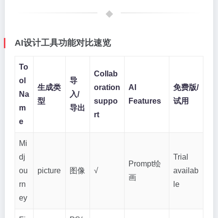
AI设计工具功能对比速览
To
Collab
ol
导
生成类
oration
AI
免费版/
Na
入/
型
suppo
Features
试用
m
导出
rt
e
Mi
dj
Trial
Prompt绘
ou
picture
图像
√
availab
画
rn
le
ey