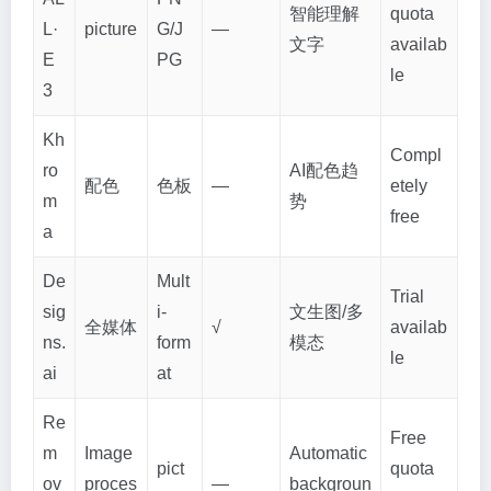
智能理解
quota
L·
picture
G/J
—
文字
availab
E
PG
le
3
Kh
Compl
ro
AI配色趋
配色
色板
—
etely
m
势
free
a
De
Mult
Trial
sig
i-
文生图/多
全媒体
√
availab
ns.
form
模态
le
ai
at
Re
Free
m
Image
Automatic
pict
quota
ov
proces
—
backgroun