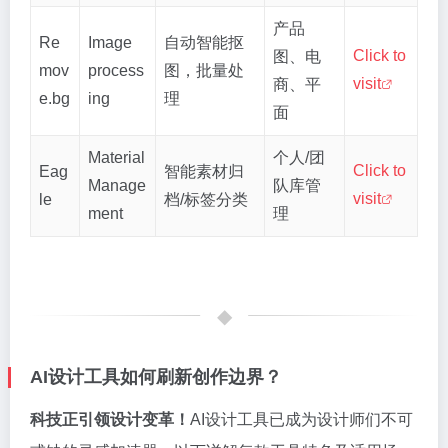
产品
Re
Image
自动智能抠
Click to
图、电
mov
process
图，批量处
visit
商、平
e.bg
ing
理
面
Material
个人/团
Click to
Eag
智能素材归
Manage
队库管
visit
le
档/标签分类
ment
理
AI设计工具如何刷新创作边界？
科技正引领设计变革！
AI设计工具已成为设计师们不可