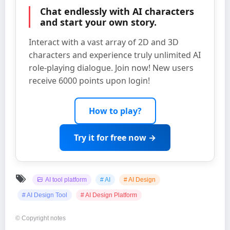
Chat endlessly with AI characters
and start your own story.
Interact with a vast array of 2D and 3D
characters and experience truly unlimited AI
role-playing dialogue. Join now! New users
receive 6000 points upon login!
How to play?
Try it for free now →
AI tool platform
# AI
# AI Design
# AI Design Tool
# AI Design Platform
©
Copyright notes