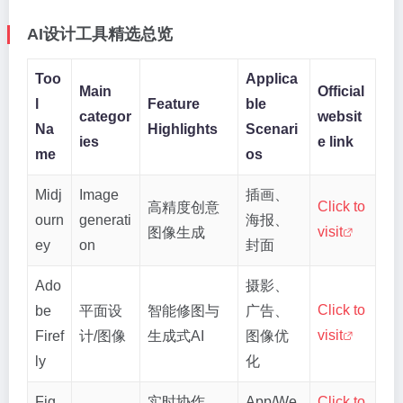
AI设计工具精选总览
Too
Applica
Main
Official
l
Feature
ble
categor
websit
Na
Highlights
Scenari
ies
e link
me
os
Midj
Image
插画、
Click to
高精度创意
ourn
generati
海报、
visit
图像生成
ey
on
封面
Ado
摄影、
Click to
be
平面设
智能修图与
广告、
visit
Firef
计/图像
生成式AI
图像优
ly
化
Fig
实时协作、
App/We
Click to