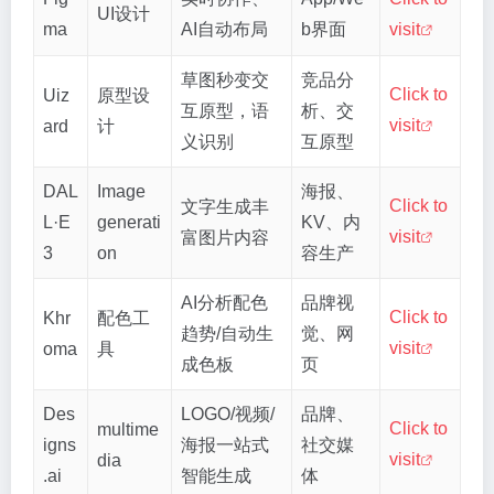
UI设计
ma
AI自动布局
b界面
visit
草图秒变交
竞品分
Click to
Uiz
原型设
互原型，语
析、交
visit
ard
计
义识别
互原型
DAL
Image
海报、
Click to
文字生成丰
L·E
generati
KV、内
visit
富图片内容
3
on
容生产
AI分析配色
品牌视
Click to
Khr
配色工
趋势/自动生
觉、网
visit
oma
具
成色板
页
Des
LOGO/视频/
品牌、
Click to
multime
igns
海报一站式
社交媒
visit
dia
.ai
智能生成
体