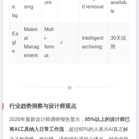
ure
availab
e.
sing
d removal
le
bg
Materi
Mult
Ea
al
i-
Intelligent
30天试
gl
√
Manag
form
archiving
用
e
ement
at
行业趋势洞察与设计师观点
2026年最新设计师调研报告显示，
85%以上的设计师已
将AI工具纳入日常工作流
，超过60%的人表示AI真正解