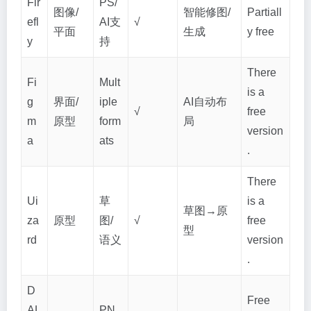
Fir
PS/
图像/
智能修图/
Partiall
efl
AI支
√
平面
生成
y free
y
持
There
Fi
Mult
is a
g
界面/
iple
AI自动布
√
free
m
原型
form
局
version
a
ats
.
There
Ui
草
is a
草图→原
za
原型
图/
√
free
型
rd
语义
version
.
D
Free
AL
PN