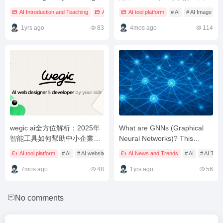
ChatGTP's features and
生成神器全解析
AI Introduction and Teaching
AI tool platform
AI tool platform
# AI
# AI Tool Tutorial
# AI
# AI Image Gen
# AI too
efficient usage tips.
1yrs ago
83
4mos ago
114
wegic ai全方位解析：2025年
What are GNNs (Graphical
智能工具如何幫助中小企業提
Neural Networks)? This
升營銷效率？
article will give you a quick
AI tool platform
# AI
# AI website generation
AI News and Trends
# AI Marketing
# AI
# AI Tool 
overview of the applications
7mos ago
48
and advantages of GNNs in
1yrs ago
56
the field of AI.
No comments