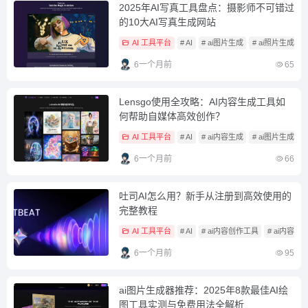
2025年AI写真工具盘点：摄影师不可错过
的10大AI写真生成网站
AI 工具平台
# AI
# ai图片生成
# ai照片生成
6一个月前
65
Lensgo使用全攻略：AI内容生成工具如
何帮助自媒体高效创作？
AI 工具平台
# AI
# ai内容生成
# ai图片生成
6一个月前
66
吐司AI怎么用？新手从注册到高效使用的
完整教程
AI 工具平台
# AI
# ai内容创作工具
# ai内容生
6一个月前
95
ai图片生成器推荐：2025年8款最佳AI绘
图工具实测与免费用法全解析