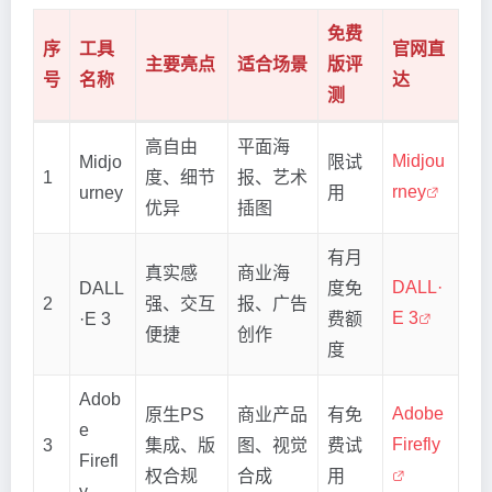
免费
序
工具
官网直
主要亮点
适合场景
版评
号
名称
达
测
高自由
平面海
Midjou
Midjo
限试
1
度、细节
报、艺术
rney
urney
用
优异
插图
有月
真实感
商业海
DALL·
DALL
度免
2
强、交互
报、广告
E 3
·E 3
费额
便捷
创作
度
Adob
Adobe
原生PS
商业产品
有免
e
Firefly
3
集成、版
图、视觉
费试
Firefl
权合规
合成
用
y