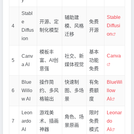
Stabl
Stable
辅助建
e
开源、定
免费
Diffusi
4
模、风格
Diffus
制化模型
开源
on
迁移
ion
模板丰
基本
Canva
Canv
社交、新
5
富、AI创
功能
a AI
媒体视觉
意强
免费
Blue
操作简
快速制
有免
BlueWi
6
Willo
约、多风
图、多场
费额
llow
w AI
格输出
景
度
AI
Leon
游戏美
限时
Leonar
角色、场
7
ardo
术、插画
免费
do
景原画
AI
神器
模式
AI