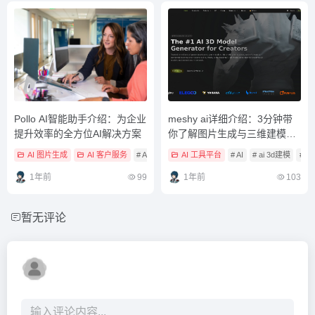
Pollo AI智能助手介绍：为企业
meshy ai详细介绍：3分钟带
提升效率的全方位AI解决方案
你了解图片生成与三维建模的
AI新利器
AI 图片生成
AI 客户服务
# AI
# AI 工具教學
AI 工具平台
# ai图片生成
# AI
# ai 3d建模
# a
1年前
99
1年前
103
暂无评论