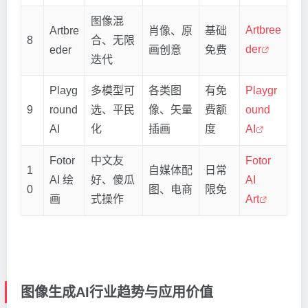
图像混
Artbree
Artbre
肖像、原
基础
8
合、无限
der
eder
画创意
免费
迭代
Playg
多模型可
各类图
有免
Playgr
9
round
选、平民
像、矢量
费额
ound
AI
化
插画
度
AI
Fotor
中文友
Fotor
1
自媒体配
日常
AI 绘
好、傻瓜
AI
0
图、电商
限免
画
式操作
Art
图像生成AI行业趋势与应用价值