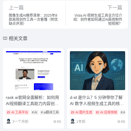
上一篇
下一篇
图像生成AI推荐清单：2025年8
Visla AI 视频生成工具全方位介
款高效创作工具一次看懂（附优
绍：创作者如何通过AI高效制作
缺点评测）
短视频？
相关文章
rask ai官网全面解析：如何用
d-id 是什么？5 分钟带你了解
AI视频翻译工具助力内容创作
AI 数字人视频生成工具的核心
者高效出海？
优势
AI 工具平台
# AI
# ai翻译工具
# ai视频翻译
AI 图片生成
AI 应用领域
# AI
3一个月前
60
1年前
66