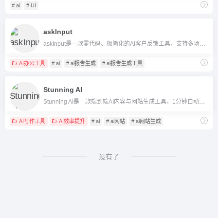
# ai
# UI
askInput
askInput是一款零代码、极简化的AI客户反馈工具，支持多场景即时收集、分析和管理意见，助力企业与个人提升沟通和内容共创效率。
AI办公工具
# ai
# ai报告生成
# ai报告生成工具
Stunning AI
Stunning AI是一款端到端AI内容与网站生成工具，1分钟自动创建高质量落地页和多平台营销内容，助力数字营销高效升级。
AI写作工具
AI效率提升
# ai
# ai网站
# ai网站生成
没有了