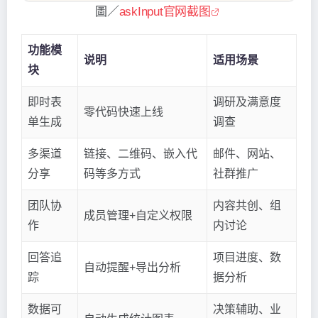
圖／
askInput官网截图
功能模
说明
适用场景
块
即时表
调研及满意度
零代码快速上线
单生成
调查
多渠道
链接、二维码、嵌入代
邮件、网站、
分享
码等多方式
社群推广
团队协
内容共创、组
成员管理+自定义权限
作
内讨论
回答追
项目进度、数
自动提醒+导出分析
踪
据分析
数据可
决策辅助、业