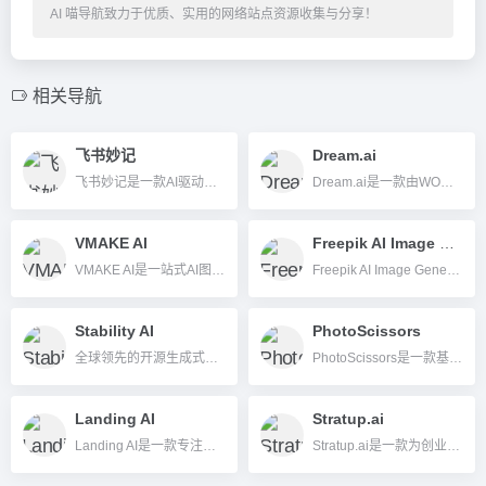
AI 喵导航致力于优质、实用的网络站点资源收集与分享！
相关导航
飞书妙记
Dream.ai
飞书妙记是一款AI驱动的智能会议记录与办公辅助工具，具备录音转写、会议纪要自动生成等功能，助力高效协作与内容管理。
Dream.ai是一款由WOMBO Studios开发的AI图片插画生成工具，无需美术基础，输入文字即可自动生成多种风格的艺术图片，支持手机和网页版使用。
VMAKE AI
Freepik AI Image Generator
VMAKE AI是一站式AI图片与视频创作平台，支持抠图、去水印、模特生成、批量处理等多功能，助力高效内容制作。
Freepik AI Image Generator是一款高效易用的AI图片插画在线生成工具，支持多风格高质量输出，并与Freepik正版图库和主流设计工具无缝集成，帮助用户快速创建个性化视觉内容。
Stability AI
PhotoScissors
全球领先的开源生成式AI平台，支持图像、音频、视频、3D内容等智能生成。
PhotoScissors是一款基于AI的在线和桌面抠图工具，可智能一键去除图片背景，支持批量处理和多端操作，适合电商、设计、自媒体等用户。
Landing AI
Stratup.ai
Landing AI是一款专注于企业视觉智能应用的AI平台，支持低代码开发、文档结构化提取和视觉模型快速部署。
Stratup.ai是一款为创业者提供AI生成创业点子、市场分析及团队组建的全流程创新工具。