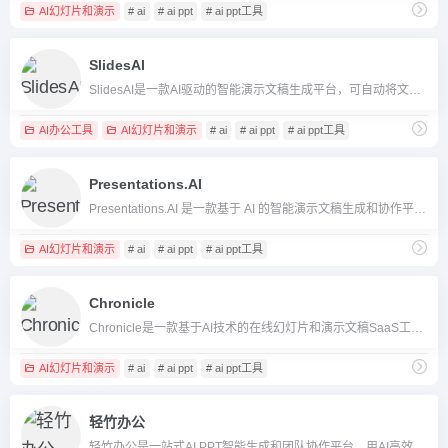
AI幻灯片和演示
# ai
# ai ppt
# ai ppt工具
SlidesAI
SlidesAI是一款AI驱动的智能演示文稿生成平台，可自动将文本快速转为专业PPT/Google Slides，支持多平台和多语言，极大提升幻灯片制作效率。
AI办公工具
AI幻灯片和演示
# ai
# ai ppt
# ai ppt工具
Presentations.AI
Presentations.AI 是一款基于 AI 的智能演示文稿生成和协作平台，可让用户高效制作专业幻灯片并支持团队线上协作。
AI幻灯片和演示
# ai
# ai ppt
# ai ppt工具
Chronicle
Chronicle是一款基于AI技术的在线幻灯片和演示文稿SaaS工具，支持自动生成功能、团队协作、品牌定制和多平台集成，帮助用户高效制作专业演示。
AI幻灯片和演示
# ai
# ai ppt
# ai ppt工具
轻竹办公
轻竹办公是一站式AI PPT智能生成和团队协作平台，用AI高效自动生成、优化PPT演示文稿，适用于个人、教育和企业场景。