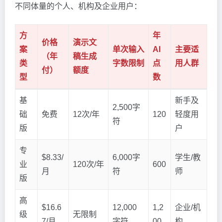
不同体量的个人、机构及企业用户：
方
年
价格
演示文
案
单次输入
AI
主要适
（年
稿生成
类
字数限制
点
用人群
付）
额度
型
数
基
新手及
2,500字
础
免费
12次/年
120
轻度用
符
版
户
专
$8.33/
6,000字
学生/教
业
120次/年
600
月
符
师
版
高
$16.6
12,000
1,2
企业/机
级
无限制
7/月
字符
00
构