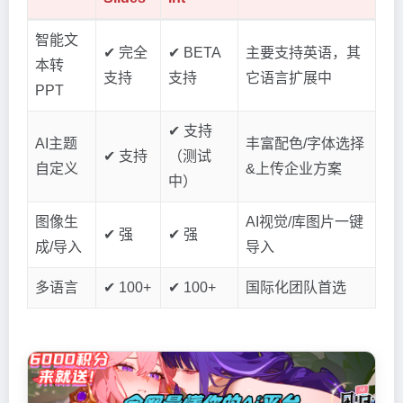
智能文
✔ 完全
✔ BETA
主要支持英语，其
本转
支持
支持
它语言扩展中
PPT
✔ 支持
AI主题
丰富配色/字体选择
✔ 支持
（测试
自定义
&上传企业方案
中）
图像生
AI视觉/库图片一键
✔ 强
✔ 强
成/导入
导入
多语言
✔ 100+
✔ 100+
国际化团队首选