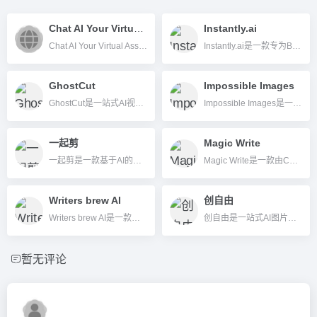
Chat AI Your Virtual Assistant
Instantly.ai
Chat AI Your Virtual Assistant是一款多角色、支持多语言的智能聊天助手，适用于日常对话、写作辅助、翻译等多场景。
Instantly.ai是一款专为B2B市场与销售团队打造的全自动冷邮件外联与线索管理平台，集成AI文案、CRM及邮件可达性优化，助力高效获客和销售转化。
GhostCut
Impossible Images
GhostCut是一站式AI视频本地化和编辑平台，支持自动翻译、配音、字幕处理及去水印等多功能，助力内容快速全球分发。
Impossible Images是一款基于AI的图片生成和图库平台，支持文本生成创意图片且允许用户买卖AI作品。
一起剪
Magic Write
一起剪是一款基于AI的短视频自动生成与分发平台，可实现图文转视频、智能脚本、自动配音、一键多平台发布，适合自媒体、企业、教育机构高效生产短视频。
Magic Write是一款由Canva推出的AI写作助手，帮助用户高效生成高质量文本内容，支持多种文体和场景。
Writers brew AI
创自由
Writers brew AI是一款专为macOS设计的AI写作助手，支持OpenAI API，提供高效写作、翻译、摘要、OCR图片转文字等多功能，买断制价格极低。
创自由是一站式AI图片及商品图自动生成平台，支持AI作图、虚拟换模和智能文案，助力电商与内容行业高效出图。
暂无评论