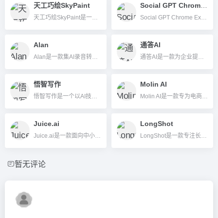
天工巧绘SkyPaint
Social GPT Chrome Extension
天工巧绘SkyPaint是一款由昆仑万维与奇点智源联合开发的免费AI图片插画在线生成平台，支持中英文描述一键创作多种风格图片，无需注册即可体验，适合设计师、学生及内容创作者。
Social GPT Chrome Extension是一款无需注册即可用的AI社交写作与互动助手插件，支持多语言、免费且隐私友好，极大简化社交媒体内容创作与交流。
Alan
通答AI
Alan是一款集AI录音转写、会议纪要生成与健康教练为一体的智能办公与健康管理平台。
通答AI是一款为企业提供定制化AI数字员工的无代码平台，助力企业实现高效智能办公与数字化转型。
悟智写作
Molin AI
悟智写作是一个以AI技术为基础的自动化内容创作平台，支持多行业模板，功能涵盖智能写作、校对、翻译等。
Molin AI是一款专为电商与客户支持打造的AI自动客服平台，助力商家提升效率与客户满意度。
Juice.ai
LongShot
Juice.ai是一款面向中小企业和站长的AI自动化SEO内容生成和内容营销平台，实现网站内容与流量增长全流程自动化运营。
LongShot是一款专注长篇内容的AI写作工具，结合事实校验和SEO优化，助力内容团队高效生产高质量文章。
暂无评论