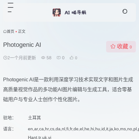
首页
•
正文
Photogenic AI
收藏
0
2一个月前更新
58
0
0
Photogenic AI是一款利用深度学习技术实现文字和图片生成
高质量视觉作品的多功能AI图片编辑与生成工具，适合零基
础用户与专业人士创作个性化图片。
驻地：
土耳其
语言：
en,ar,ca,hr,cs,da,nl,fi,fr,de,el,he,hi,hu,id,it,ja,ko,ms,no,pl
Hant,tr,uk,vi