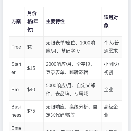
月价
适用对
方案
格(年
主要特性
象
付)
无限表单/座位、1000响
个人/普
Free
$0
应/月、基础字段
通需求
Start
2000响应/月、全字段、
小团队/
$15
er
登录表单、跳转逻辑
初创
5000响应/月、自定义邮
Pro
$40
企业
件、去品牌、专属域
Busi
无限响应、高级分析、自
高级企
$75
ness
定义代码/域等
业
Ente