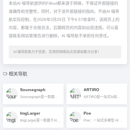
本站AI 喵导航提供的Fillout都来源于网络，不保证外部链接的
准确性和完整性，同时，对于该外部链接的指向，不由AI 喵导
航实际控制，在2026年3月25日 下午6:57收录时，该网页上的
内容，都属于合规合法，后期网页的内容如出现违规，可以直
接联系网站管理员进行删除，AI 喵导航不承担任何责任。
AI 喵导航致力于优质、实用的网络站点资源收集与分享！
相关导航
Sourcegraph
ARTIRO
Sourcegraph是一款面向开发者和企业的AI代码搜索与智能管理平台，通过Cody AI助手和强大代码索引，极大提升团队开发效率和代码协作体验。
ARTIRO是一站式AI绘画平台，提供多风格AI图片生成与素材下载，助力创作者高效产出原创图像。
ImgLarger
Poe
ImgLarger是一款基于AI的图片无损放大、增强和修复工具，适合多种场景在线使用。
Poe：一站式多模型 AI 聊天与自定义应用平台