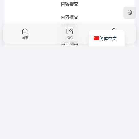
内容提交
内容提交
发布网址
发布帖子
简体中文
首页
投稿
我的
合作项目
友链申请
商务合作
站点地图
XML 站点地图 (简体)
RSS 站点地图 (简体)
RSS 站点地图 (繁体)
XML 站点地图 (英语)
LLMS.TXT 文件