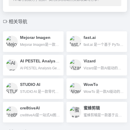
相关导航
Mejorar Imagen
fast.ai
Mejorar Imagen是一款专业的AI图片无损放大与清晰增强在线工具，支持批量高清处理、多格式兼容和隐私保护，适合摄影师、设计师、电商等多领域用户。
fast.ai 是一个基于 PyTorch 的开源深度学习库，致力于让 AI 学习更简单、门槛更低，高效支持计算机视觉、NLP、表格数据和推荐系统等场景。
AI PESTEL Analysis Generator
Vizard
AI PESTEL Analysis Generator是一款利用AI生成专业PESTEL市场宏观分析报告的高效工具。
Vizard是一款AI驱动的短视频自动剪辑工具，帮你一键将长视频转换成适合各大社交平台的高效短视频。
STUDIO AI
WowTo
STUDIO AI 是一款零代码的 AI 网页设计和内容生成平台，帮用户轻松搭建高质量网站与数字资产。
WowTo 是一款AI驱动的视频制作平台，支持多语言配音、视频知识库和自动化集成，适合企业培训、客户服务和教育场景。
cre8tiveAI
蜜蜂剪辑
cre8tiveAI是一站式AI图像与视频处理平台，主打图片放大、美化、动漫插画生成和视频优化，操作简单，让每个人都能轻松成为创意设计师。
蜜蜂剪辑是一款基于云端和AI算法的全能型在线视频图像编辑工具，支持水印去除、剪切合并、字幕识别等一站式功能，操作便捷、无需安装。