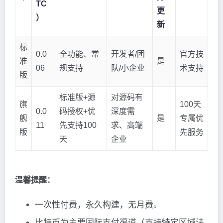
TC
更
）
新
标
0.0
全功能、常
开发者/团
官方技
准
是
06
规支持
队/小企业
术支持
版
标准版+源
对源码有
旗
100天
0.0
码授权+优
深度需
舰
是
专属优
11
先支持100
求、高端
版
先服务
天
企业
温馨提醒：
一次性付费，永久构建，无月费。
比特币为主要国际支付渠道（支持特定区域法