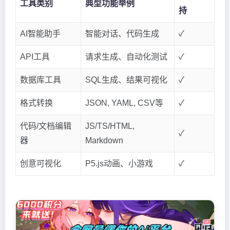
工具类别
典型功能举例
持
AI智能助手
智能对话、代码生成
✓
API工具
请求生成、自动化测试
✓
数据库工具
SQL生成、结果可视化
✓
格式转换
JSON, YAML, CSV等
✓
代码/文档编辑
JS/TS/HTML,
✓
器
Markdown
创意可视化
P5.js动画、小游戏
✓