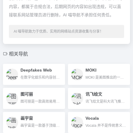
内容，都属于合规合法，后期网页的内容如出现违规，可以直
接联系网站管理员进行删除，AI 喵导航不承担任何责任。
AI 喵导航致力于优质、实用的网络站点资源收集与分享！
相关导航
Deepfakes Web
MOKI
在数字化娱乐和内容创作高速发展的今天，AI 换脸技术已经成为...
MOKI 是美图推出的一站式 AI 视频短片自动生成工具，零门槛高效创作动画、短剧、广告等多类短视频。
图可丽
讯飞绘文
图可丽是一款高效易用的AI图像与视频处理工具，支持一键抠图、视频去背景、风格迁移等多种视觉创意功能，适合设计、电商、自媒体等多领域用户。
讯飞绘文是科大讯飞推出的一站式AI写作与内容运营工具，支持多模型智能写作、AI配图、排版、分发与数据分析，适合自媒体、企业等多行业用户。
画宇宙
Vocala
画宇宙是一款基于顶级AI算法的中文AI绘画生成平台，可高效创作多风格图片并支持智能编辑与海量模型切换，适合各类设计师与内容创作者。
Vocala 并不是传统意义上的单一工具平台，而是一家专注于 Digital、Mobile、Voice 与 AI 的数字化解决方案公司