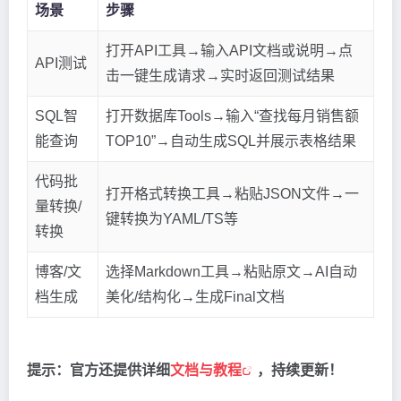
场景
步骤
打开API工具→输入API文档或说明→点
API测试
击一键生成请求→实时返回测试结果
SQL智
打开数据库Tools→输入“查找每月销售额
能查询
TOP10”→自动生成SQL并展示表格结果
代码批
打开格式转换工具→粘贴JSON文件→一
量转换/
键转换为YAML/TS等
转换
博客/文
选择Markdown工具→粘贴原文→AI自动
档生成
美化/结构化→生成Final文档
提示：官方还提供详细
文档与教程
，持续更新！