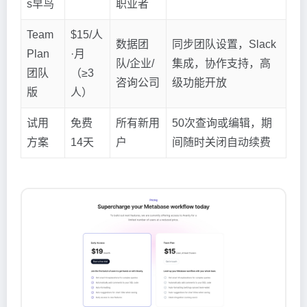
s早鸟
职业者
Team
$15/人
数据团
同步团队设置，Slack
Plan
·月
队/企业/
集成，协作支持，高
团队
（≥3
咨询公司
级功能开放
版
人）
试用
免费
所有新用
50次查询或编辑，期
方案
14天
户
间随时关闭自动续费