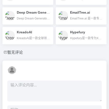
Deep Dream Generator
EmailTree.ai
Deep Dream Generator 是一款基于AI神经网络，能将普通照片或文本描述转换为极具梦幻艺术风格的图像生成工具，使用简单，风格独特，适合创意与内容创作者。
EmailTree.ai 是一款专为企业设计的 AI 邮件自动化管理工具，集成 NLP、RPA 等技术，大幅提升邮件处理效率与客户满意度。
KreadoAI
Hypefury
KreadoAI是一款全球领先的数字人视频创作平台，支持文本、PPT、图片转AI数字人口播、AI模特和多语种内容，一站式低门槛高效率视频制作。
Hypefury是一款专为X（原Twitter）及多平台内容创作者设计的社交媒体内容排程与自动化运营工具，帮助用户高效管理、发布和增长社交影响力。
暂无评论