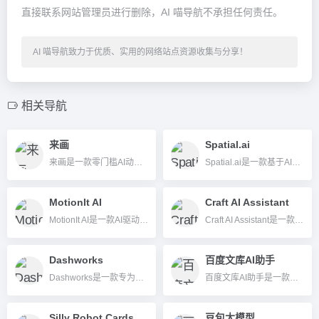
直接联系网站管理员进行删除，AI 喵导航不承担任何责任。
AI 喵导航致力于优质、实用的网络站点资源收集与分享！
相关导航
来画
Spatial.ai
来画是一款零门槛AI动画视频生成工具，支持AI文案转动画、数字人、智能配音与海量模板，适合教育、营销、新媒体等多场景高效视频创作。
Spatial.ai是一款基于AI的数据平台，通过分析地理、社交和行为等多维数据，助力企业和开发者实现空间智能洞察。
MotionIt AI
Craft AI Assistant
MotionIt AI是一款AI驱动的幻灯片和视频生成平台，帮助用户一键生成高质量PPT和演示视频，大幅提升内容制作效率。
Craft AI Assistant是一款集写作生成、文档总结、校对翻译和团队协作于一体的智能AI办公工具，支持多平台高效办公。
Dashworks
百度文库AI助手
Dashworks是一款专为企业打造的AI知识管理与智能搜索平台，支持多应用数据集成及AI问答，极大提升办公效率。
百度文库AI助手是一款集智能写作、文档总结、问答与PPT自动生成等功能于一体的AI文档办公平台。
Silly Robot Cards
豆包大模型