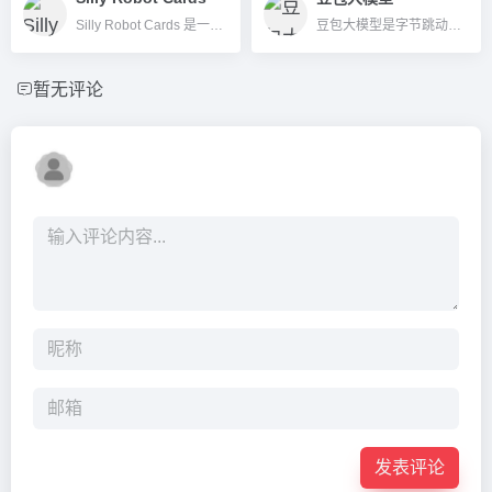
Silly Robot Cards 是一款利用AI智能生成个性化实体和电子贺卡的平台，用户可定制图片、文字和签名，环保且全球可寄送。
豆包大模型是字节跳动旗下火山引擎推出的全功能AI训练模型平台，支持文本、图像、语音生成与理解，兼容主流开发接口，适合多行业智能化应用。
暂无评论
发表评论