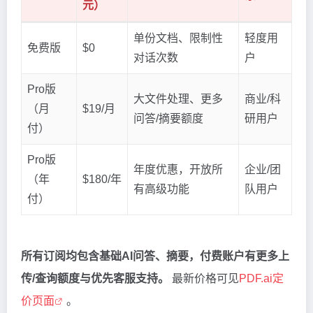
元）
单份文档、限制性
轻度用
免费版
$0
对话次数
户
Pro版
大文件处理、更多
商业/科
（月
$19/月
问答/摘要额度
研用户
付）
Pro版
年度优惠，开放所
企业/团
（年
$180/年
有高级功能
队用户
付）
所有订阅均包含基础AI问答、摘要，付费账户有更多上
传/查询额度与优先客服支持。
最新价格可见
PDF.ai定
价页面
。