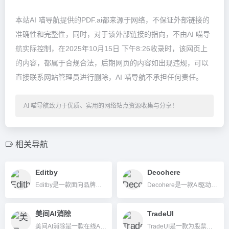
本站AI 喵导航提供的PDF.ai都来源于网络，不保证外部链接的
准确性和完整性，同时，对于该外部链接的指向，不由AI 喵导
航实际控制，在2025年10月15日 下午8:26收录时，该网页上
的内容，都属于合规合法，后期网页的内容如出现违规，可以
直接联系网站管理员进行删除，AI 喵导航不承担任何责任。
AI 喵导航致力于优质、实用的网络站点资源收集与分享！
相关导航
Editby
Decohere
Editby是一款面向品牌与创作者团队的AI内容创作和管理平台，能自动学习品牌风格，实现高效多渠道内容自动生成与协作。
Decohere是一款AI驱动的视频生成工具，可将文本、图片或参考人物转换成高质量的多风格视频，支持分辨率增强和音画同步，适用于内容创作者、设计师、营销等各类用户。
美间AI消除
TradeUI
美间AI消除是一款在线AI图片物体抹除与智能背景修复工具，专业高效，适合设计、电商、内容创作者等用户。
TradeUI是一款为股票、期权和ETF交易者设计的AI驱动投资交易辅助平台，聚合实时选项流、技术分析和智能信号，多终端兼容，助力高效决策。