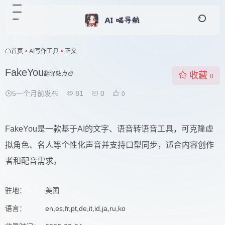
首页
•
AI写作工具
•
正文
FakeYou
翻译站点
收藏
0
5一个月前发布
81
0
0
FakeYou是一款基于AI的文字、语音转语音工具，可克隆虚
拟角色、名人等个性化声音并支持口型同步，适合内容创作
者和配音需求。
驻地：
美国
语言：
en,es,fr,pt,de,it,id,ja,ru,ko