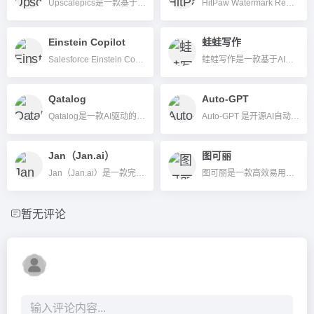
Upscalepics是一款基于AI的图片无损放大和降噪工具，支持多格式图片在线增强，简单易用。
HitPaw Watermark Remover是一款基于AI的图片和视频水印去除工具，支持多种去水印模式，能高效处理各类浮水印，简单易用。
Einstein Copilot
蛙蛙写作
Salesforce Einstein Copilot是集成于Salesforce平台的企业级AI助手，支持自然语言对话、自动化流程、智能分析和多维数据整合，助力企业提升办公效率与客户管理智能化。
蛙蛙写作是一款基于AI大模型的在线智能写作平台，支持小说、论文、文案等多种文本类型自动生成，操作极简，适用于各类内容创作者。
Qatalog
Auto-GPT
Qatalog是一款AI驱动的企业工作操作系统，一站式整合团队协作、信息检索与流程自动化，聚合众多SaaS工具，提升企业效率与知识管理。
Auto-GPT 是开源AI自动化Agent平台，支持低代码快速搭建智能工作流，适用于企业和开发者实现流程自动化。
Jan（Jan.ai）
图可丽
Jan（Jan.ai）是一款完全免费、开源的本地AI助手，支持多主流大模型本地运行和云端API，保障数据隐私，操作便捷。
图可丽是一款高效易用的AI图像与视频处理工具，支持一键抠图、视频去背景、风格迁移等多种视觉创意功能，适合设计、电商、自媒体等多领域用户。
暂无评论