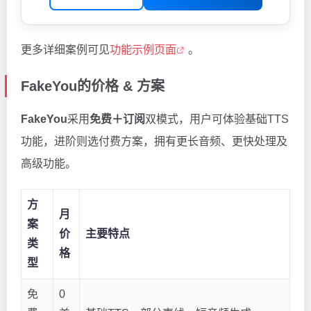
更多详细案例可见
功能示例页面
。
FakeYou的价格 & 方案
FakeYou
采用
免费＋订阅
双模式，用户可体验基础TTS
功能，进阶则选付费方案，拥有更长音频、更快处理及
高级功能。
方
月
案
价
主要特点
类
格
型
免
0