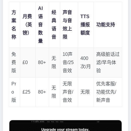
AI
方
经
声音
月费
语
TTS
案
典
与音
（英
音
播报
功能支持
名
语
效上
镑）
数
额度
称
音
限
量
免
10声
高级脏话过
无
400
费
£0
80+
音/25
滤/早鸟体
限
次/月
版
音效
验
Pr
无限
优先客服/
无
o
£25
80+
声音/
无限
功能优先/
限
版
音效
新声音