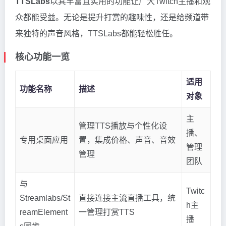
TTSLabs
以其丰富且实用的功能让广大Twitch主播和观
众都能受益。无论是提升打赏的趣味性，还是给频道带
来独特的声音风格，TTSLabs都能轻松胜任。
核心功能一览
适用
功能名称
描述
对象
主
管理TTS播放与个性化设
播、
专用桌面应用
置，集成价格、声音、音效
管理
管理
团队
与
Twitc
Streamlabs/St
直接连接主流直播工具，统
h主
reamElement
一管理打赏TTS
播