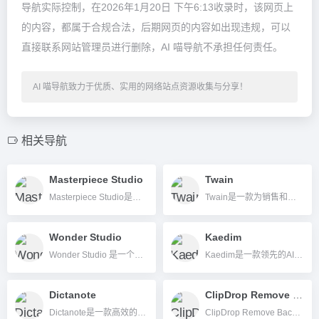
导航实际控制，在2026年1月20日 下午6:13收录时，该网页上
的内容，都属于合规合法，后期网页的内容如出现违规，可以
直接联系网站管理员进行删除，AI 喵导航不承担任何责任。
AI 喵导航致力于优质、实用的网络站点资源收集与分享！
相关导航
Masterpiece Studio
Twain
Masterpiece Studio是一款AI驱动的3D内容生成与编辑平台，让3D模型制作像写文本一样简单快捷。
Twain是一款为销售和内容营销设计的AI写作工具，支持自动个性化文案、多渠道适配和实时数据调研，助力团队高效创作与外联。
Wonder Studio
Kaedim
Wonder Studio 是一个基于云端的AI影视制作平台，自动将CG角色与实拍视频融合，无需动捕设备即可实现角色动画和智能合成。
Kaedim是一款领先的AI 2D转3D模型生成平台，专为快速、自动化、高质量生成3D资产而设计，广泛服务于游戏、设计、电商等行业。
Dictanote
ClipDrop Remove Background
Dictanote是一款高效的AI语音转文字和AI写作助手工具，支持多平台和多语言，适合办公及学习场景。
ClipDrop Remove Background是一款基于AI的智能抠图工具，支持一键去除图片背景，适用于个人和企业多种场景。