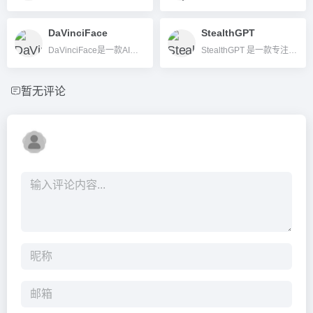
DaVinciFace
StealthGPT
DaVinciFace是一款AI艺术肖像生成平台，可让用户将自拍变成达芬奇文艺复兴风格的人像画。
StealthGPT 是一款专注于生成不可被主流AI检测工具检测出的高拟人化文本的AI写作工具，适合内容创作者、学生、企业与开发者。
暂无评论