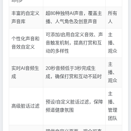
s同步
丰富的自定义
超80种独特AI声音，覆盖主
所有
声音库
播、人气角色及创意声音
人
可添加/启用自定义音效、声
主
个性化声音和
音触发机制，提高打赏和互
播、
音效自定义
动的多样性
观众
主
实时AI音频生
20秒音频低于3秒完成生
播、
成
成，确保打赏和互动不延时
观众
主
预设/自定义脏话过滤，保障
播、
高级脏话过滤
频道健康氛围
管理
团队