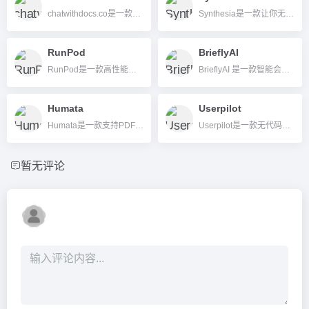
chatwithdocs.co是一款AI文档助手，支持主流格式文档的智能对话、分析和团队协作，提升文档处理效率。
Synthesia是一款让你无需摄像机和演员，直接用AI虚拟人和脚本几分钟生成多语种高质量视频的AI视频工具。
RunPod
BrieflyAI
RunPod是一款高性能、弹性可扩展、专为AI训练和推理场景设计的云GPU平台，适合开发者和企业低门槛使用顶级算力与高安全标准的AI云基础设施。
BrieflyAI 是一款智能会议助理，支持自动转录、会议摘要、行动项推送及邮件/日历集成，显著提升办公与团队协作效率。
Humata
Userpilot
Humata是一款支持PDF等多格式文档上传，能智能问答、自动摘要与生成报告的AI文件分析平台。
Userpilot是一款无代码SaaS产品增长平台，聚焦用户引导、产品分析与反馈，实现个性化 onboarding 和数据驱动管理。
暂无评论