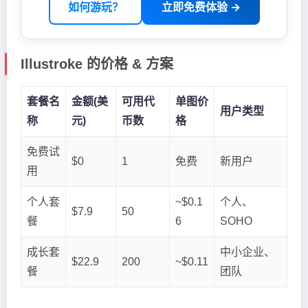
如何游玩？
立即免费体验 →
Illustroke 的价格 & 方案
套餐名
金额(美
可用代
单图价
用户类型
称
元)
币数
格
免费试
$0
1
免费
新用户
用
个人套
~$0.1
个人、
$7.9
50
餐
6
SOHO
成长套
中小企业、
$22.9
200
~$0.11
餐
团队