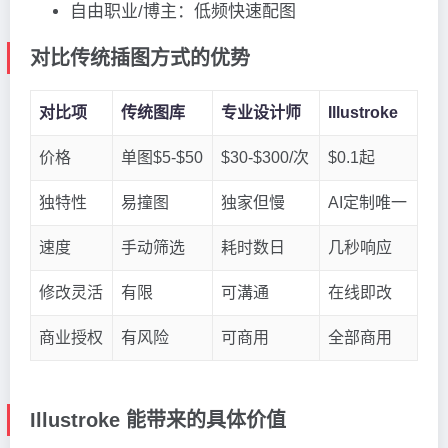
自由职业/博主：低频快速配图
对比传统插图方式的优势
对比项
传统图库
专业设计师
Illustroke
价格
单图$5-$50
$30-$300/次
$0.1起
独特性
易撞图
独家但慢
AI定制唯一
速度
手动筛选
耗时数日
几秒响应
修改灵活
有限
可溝通
在线即改
商业授权
有风险
可商用
全部商用
Illustroke 能带来的具体价值