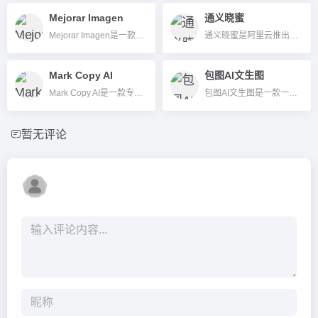
Mejorar Imagen
通义晓蜜
Mejorar Imagen是一款专业的AI图片无损放大与清晰增强在线工具，支持批量高清处理、多格式兼容和隐私保护，适合摄影师、设计师、电商等多领域用户。
通义晓蜜是阿里云推出的全渠道智能客服与办公自动化AI工具，支持智能对话、语音识别和多模态联络，助力企业高效客户服务。
Mark Copy AI
包图AI文生图
Mark Copy AI是一款专注于内容创作与SEO优化的AI写作工具，支持多语言、团队协作和品牌定制。
包图AI文生图是一款一键AI文本生成插画与图片的正版商用平台，无门槛、版权无忧，适合设计、营销、电商等多行业。
暂无评论