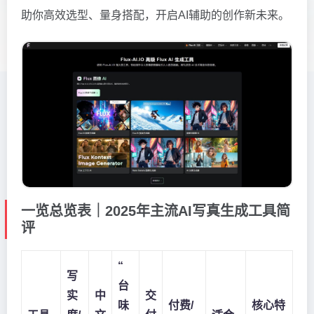
助你高效选型、量身搭配，开启AI辅助的创作新未来。
一览总览表｜2025年主流AI写真生成工具简
评
“
写
台
实
中
交
味
付费/
核心特