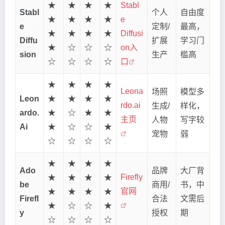
★
★
★
★
Stabl
Stabl
个人
自由度
★
★
★
★
e
e
定制/
最高，
★
★
★
★
Diffusi
Diffu
扩展
学习门
★
☆
☆
☆
on入
sion
生产
槛高
☆
☆
☆
☆
口
★
★
★
★
Leona
场照
模型多
Leon
★
★
★
★
rdo.ai
生成/
样化，
ardo.
★
☆
★
★
主页
人物
写字较
Ai
★
☆
☆
★
宠物
弱
☆
☆
☆
☆
★
★
★
★
Ado
品牌
大厂背
Firefly
★
★
★
★
be
商用/
书，中
官网
★
★
★
★
Firefl
合法
文需后
★
☆
☆
★
y
授权
期
☆
☆
☆
☆