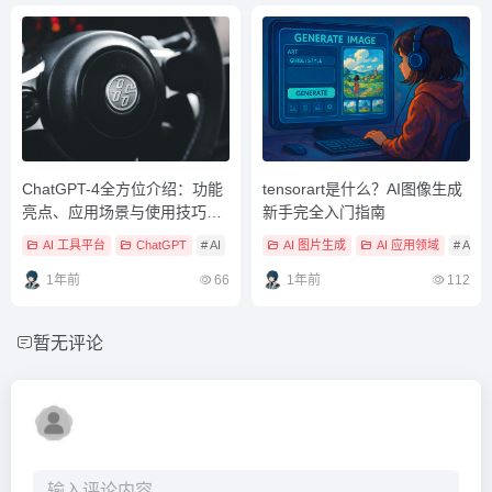
ChatGPT-4全方位介绍：功能
tensorart是什么？AI图像生成
亮点、应用场景与使用技巧详
新手完全入门指南
解
AI 工具平台
ChatGPT
# AI
# ai助手
AI 图片生成
# ai大模型
AI 应用领域
# AI
1年前
66
1年前
112
暂无评论