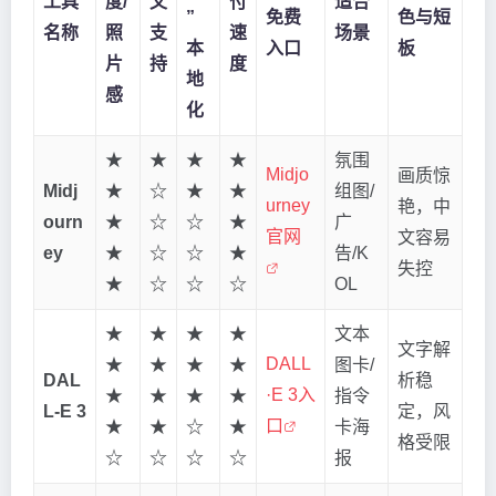
工具
度/
文
付
适合
”
免费
色与短
名称
照
支
速
场景
本
入口
板
片
持
度
地
感
化
★
★
★
★
氛围
Midjo
画质惊
Midj
★
☆
★
★
组图/
urney
艳，中
ourn
★
☆
☆
★
广
官网
文容易
ey
★
☆
☆
★
告/K
失控
★
☆
☆
☆
OL
★
★
★
★
文本
文字解
DALL
★
★
★
★
图卡/
DAL
析稳
·E 3入
★
★
★
★
指令
L-E 3
定，风
口
★
★
☆
★
卡海
格受限
☆
☆
☆
☆
报