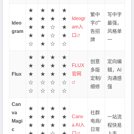
★
★
★
★
繁中
写中字
Ideogr
★
★
★
★
Ideo
字/广
最强，
am入
★
★
☆
★
gram
告招
风格单
口
★
★
☆
★
牌
一
☆
★
☆
☆
★
★
★
★
创意
定向编
FLUX
★
★
★
★
多版
辑，AI
官网
Flux
★
★
★
★
定制/
沟通感
☆
☆
☆
☆
细修
强
☆
☆
☆
☆
Can
★
★
★
★
va
社群
Canv
★
★
★
★
一站流
Magi
电商/
a AI入
★
★
★
★
程快易
c
日常
口
★
★
☆
★
上手