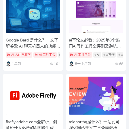
Google Bard 是什么？一文了
ai写论文必看：2025年8个热
解谷歌 AI 聊天机器人的功能与
门AI写作工具全评测及避坑指
应用场景
南
AI 入门与教学
AI 工具平台
# AI 工具教學
AI 工具平台
# ai工具
# AI
# ai机器人
# ai写作
# ai
1年前
101
5一个月前
68
firefly.adobe.com全解析：创
teleporthq是什么？一站式可
意设计人必备的AI图像生成工
视化网站开发工具全面解析与