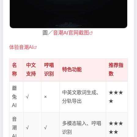
圖／
音潮AI官网截图
体验音潮AI
名
中文
哼唱
推荐指
特色功能
称
支持
识别
数
蘑
中英文歌词生成、
★★★
兔
√
×
分轨导出
★
AI
音
多模态输入、哼唱
★★★
潮
√
√
识别
★★
AI