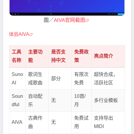
圖／
AIVA官网截图
体验AIVA
工具
主要功
是否支
免费政
亮点简介
名称
能
持中文
策
Suno
歌词生
有限次
超快合成，
部分
AI
成歌曲
免费
活跃社区
Soun
自动配
10首/
无
多行业模板
dful
乐
月
古典作
免费试
支持导出
AIVA
无
曲
用
MIDI