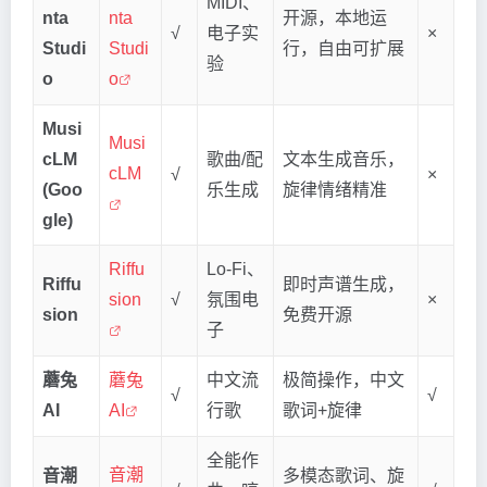
MIDI、
nta
nta
开源，本地运
√
电子实
×
Studi
Studi
行，自由可扩展
验
o
o
Musi
Musi
cLM
歌曲/配
文本生成音乐，
cLM
√
×
(Goo
乐生成
旋律情绪精准
gle)
Riffu
Lo-Fi、
Riffu
即时声谱生成，
sion
√
氛围电
×
sion
免费开源
子
蘑兔
蘑兔
中文流
极简操作，中文
√
√
AI
AI
行歌
歌词+旋律
全能作
音潮
音潮
多模态歌词、旋