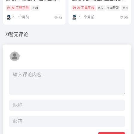
具完全指南
优势盘点
AI 工具平台
# AI
AI 工具平台
# AI
# ai开发
# ai
4一个月前
72
7一个月前
66
暂无评论