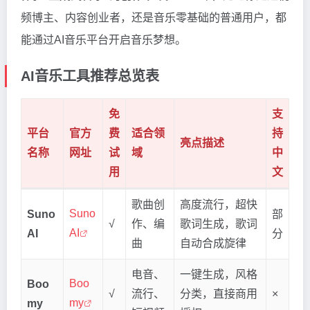
频博主、内容创业者，还是音乐零基础的普通用户，都
能通过AI音乐平台开启音乐梦想。
AI音乐工具推荐总览表
免
支
平台
官方
费
适合领
持
亮点描述
名称
网址
试
域
中
用
文
歌曲创
高度流行，超快
Suno
Suno
部
√
作、编
歌词生成，歌词
AI
AI
分
曲
自动合成旋律
电音、
一键生成，风格
Boo
Boo
√
流行、
分类，直接商用
×
my
my