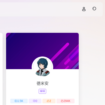
德米安
编辑
1.5
K
0
2
294
K