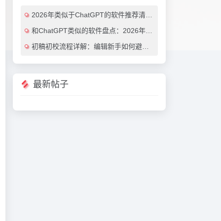
2026年类似于ChatGPT的软件推荐清单：7款效率翻倍的AI对话工具（免费与付费对比）
和ChatGPT类似的软件盘点：2026年最值得尝试的7大AI对话工具推荐
初稿初校流程详解：编辑新手如何避免常见错误（附实用AI工具推荐）
最新帖子