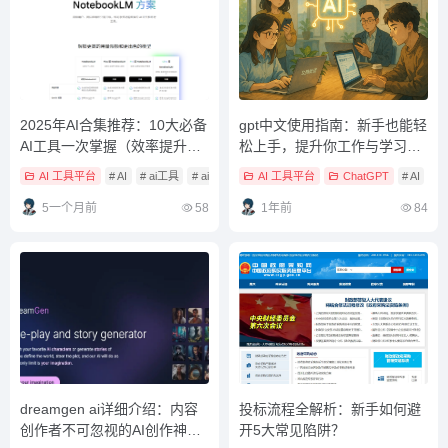
2025年AI合集推荐：10大必备
gpt中文使用指南：新手也能轻
AI工具一次掌握（效率提升不
松上手，提升你工作与学习效
踩雷）
率的方法
AI 工具平台
# AI
# ai工具
# ai工具平台
AI 工具平台
ChatGPT
# AI
# 
5一个月前
58
1年前
84
dreamgen ai详细介绍：内容
投标流程全解析：新手如何避
创作者不可忽视的AI创作神器
开5大常见陷阱？