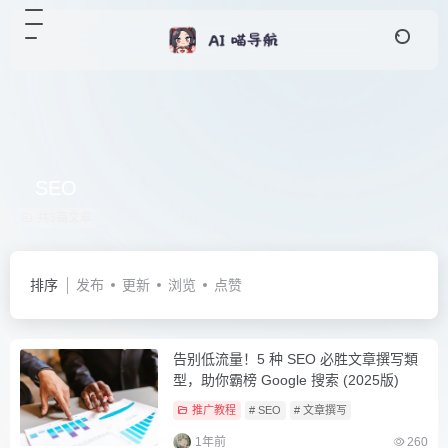
SEO
共3篇文章
排序
发布
更新
浏览
点赞
告别低流量！5 种 SEO 必胜文章撰写類
型，助你霸榜 Google 搜索 (2025版)
推广教程
# SEO
# 文章撰写
1年前
260