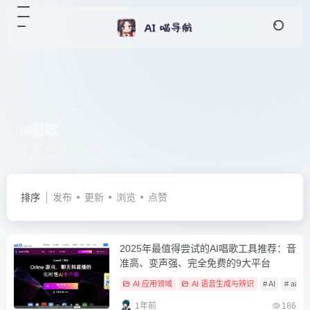
ai唱歌
共1篇文章
排序
发布
更新
浏览
点赞
2025年最值得尝试的AI唱歌工具推荐：音
准高、变声强、完全免费的9大平台
AI 应用领域
AI 语音生成与辨识
# AI
# ai唱
1年前
186