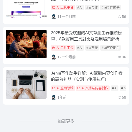
AI 工具平台
# AI
# ai写作
# ai写作助手
11一个月前
56
2025年最受欢迎的AI文章產生器推薦榜
單：8款實用工具對比及適用場景解析
AI 工具平台
# AI
# ai写作
# ai写作助手
12一个月前
36
Jenni写作助手详解：AI赋能内容创作者
的高效神器（实测与使用技巧）
AI 应用领域
AI 文字与内容创作
# AI
# ai写
1年前
58
加载更多