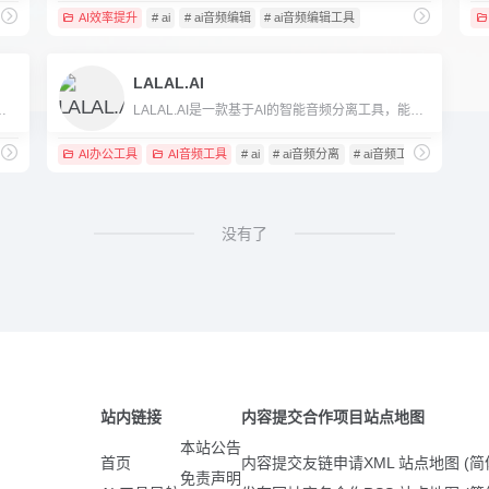
AI效率提升
# ai
# ai音频编辑
# ai音频编辑工具
LALAL.AI
，帮你一键分离人声与伴奏，提升音乐制作和创意内容效率。
LALAL.AI是一款基于AI的智能音频分离工具，能快速高精度分离音轨，支持多平台批量处理。
编辑工具
AI办公工具
AI音频工具
# ai
# ai音频分离
# ai音频工具
没有了
站内链接
内容提交
合作项目
站点地图
本站公告
首页
内容提交
友链申请
XML 站点地图 (简
免责声明