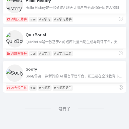
Hello History
Hello History是一款通过AI聊天让用户与全球400+历史人物对话的创新教育平台，适合教学、学科跨界、展览体验与兴趣学习。
AI聊天助手
# ai
# ai学习
# ai学习助手
QuizBot.ai
QuizBot.ai是一款基于AI的题库批量自动生成与测评平台，支持多种题型、文件格式及互动游戏化，适合教育及培训多场景。
AI效率提升
# ai
# ai学习
# ai学习工具
Soofy
Soofy作為一款新興的 AI 語言學習平台，正迅速在全球教育市場獲得關注，以其「沉浸式場景+智能糾錯」的雙重能力，幫助用戶解決缺乏練習對象與語言應用生疏的難題。
AI办公工具
# ai
# ai学习
# ai学习助手
没有了