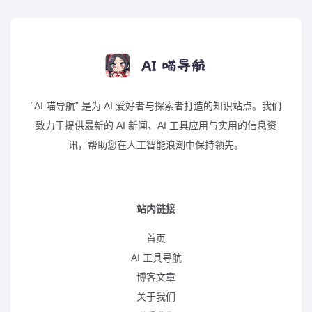
“AI 喵导航” 是为 AI 爱好者与探索者打造的知识站点。我们
致力于提供最新的 AI 新闻、AI 工具应用与实用的信息资
讯，帮助您在人工智能浪潮中保持领先。
站内链接
首页
AI 工具导航
博客文章
关于我们