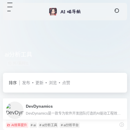
ai分析工具
共7篇网址
排序
发布
更新
浏览
点赞
DevDynamics
DevDynamics是一款专为软件开发团队打造的AI驱动工程效能分析与治理平台，集成Jira、GitHub等主流工具，助力数据驱动决策和团队协作提升。
AI效率提升
# ai
# ai分析工具
# ai分析平台