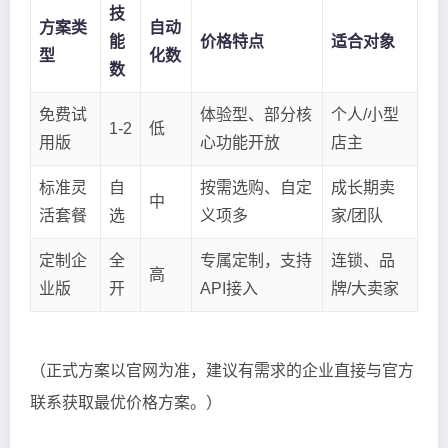
技
方案类
自动
能
价格特点
适合对象
型
化数
数
免费试
体验型、部分核
个人/小型
1-2
低
用版
心功能开放
店主
标准灵
自
按需选购、自定
成长期卖
中
活套餐
选
义项多
家/团队
定制企
全
专属定制，支持
连锁、品
高
业版
开
API接入
牌/大卖家
（正式方案以官网为准，建议有需求的企业直接与官方
联系获取最优价格方案。）