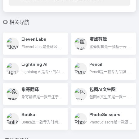
相关导航
ElevenLabs
蜜蜂剪辑
ElevenLabs 是全球公认的AI语音技术领导者，以其无与伦比的语音自然度、丰富的情感表达与强大的语音克隆技术而闻名。
蜜蜂剪辑是一款基于云端和AI算法的全能型在线视频图像编辑工具，支持水印去除、剪切合并、字幕识别等一站式功能，操作便捷、无需安装。
Lightning AI
Pencil
Lightning AI是专业的AI开发与部署平台，简化深度学习全流程，支持高效训练、自动化工作流与云端部署，助力AI项目快速落地。
Pencil是一款专为品牌、代理商和创意团队打造的AI广告创意生成与广告效果预测平台，支持高效自动生成图片、视频、文本等多种广告素材，并集成效果分析与团队协作功能。
象寄翻译
包图AI文生图
象寄翻译是一款专注于多语种图片和短视频AI翻译及精修的在线办公工具，面向跨境电商、内容创作者和企业用户，提供OCR识别、字幕处理、配音、抠图等高效智能服务。
包图AI文生图是一款一键AI文本生成插画与图片的正版商用平台，无门槛、版权无忧，适合设计、营销、电商等多行业。
Botika
PhotoScissors
Botika是一款专为时尚产业设计的AI影像生成工具，可自动生成多样化服装模特图片和视频，提升电商视觉内容生产效率。
PhotoScissors是一款基于AI的在线和桌面抠图工具，可智能一键去除图片背景，支持批量处理和多端操作，适合电商、设计、自媒体等用户。