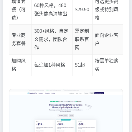
增值套
可选更多高
60种风格，480
餐（可
$29.90
级或特别风
张头像高清输出
选）
格
300+风格，自定
需定制
专业商
面向企业客
义需求，团队合
联系官
务套餐
户
作
网
加购风
按需单独购
每追加1种风格
$1起
格
买