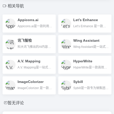
相关导航
Appicons.ai
Let’s Enhance
Appicons.ai是一款利用AI技术自动生成原创应用图标的平台，操作简单，适合开发者和设计师快速获得高质量App图标。
Let’s Enhance 是一款基于深度学习的AI图片提升平台，提供无损放大、智能增强和批量处理等功能，适用于设计、电商和个人用户。
讯飞智检
Wing Assistant
科大讯飞推出的AI内容审核和文本纠错平台，提供智能文档合规检测和错误校正服务。
Wing Assistant是一站式AI赋能的虚拟助理服务平台，为企业提供高效、安全的远程协作与人力资源解决方案。
A.V. Mapping
HyperWrite
A.V. Mapping是一站式AI影音配樂媒合平台，利用專利AI技術，通過自動分析影像內容，快速推薦合法授權音樂，提升影音創作配樂效率。
HyperWrite是一款高效智能的AI写作助手，通过先进算法优化文本生成、内容改写和个性化写作，提升写作效率。
ImageColorizer
Sybill
ImageColorizer 是一款基于人工智能的线上照片修复和上色工具，专为老旧或损坏照片的数字化美化而设计，无需专业技术也可轻松操作。
Sybill是一款专为销售团队设计的AI销售助手平台，提供会议纪要、情绪分析、CRM自动化等多种智能销售支持功能，助力企业提升销售效率。
暂无评论