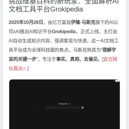
挑战维基百科的新玩家：全面解析AI
文档工具平台Grokipedia
2025年10月28日
，由亿万富翁
伊隆·马斯克
旗下的AI公
司xAI推出AI知识平台
Grokipedia
，正式上线，主打由
AI自动生成知识内容、强调客观与快速。这一AI文档工
具平台成为全球科技圈的焦点，马斯克称其为“
理解宇
宙的关键一步
”，专注于
事实、真相、去偏见
。[
官方网
址直达
]