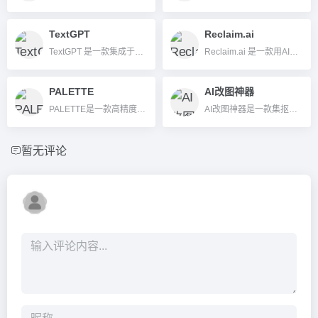
TextGPT
Reclaim.ai
TextGPT 是一款集成于浏览器的AI文本输入助手，支持智能写作、文本优化、多语言翻译及办公自动化，适合内容创作者与职场办公场景。
Reclaim.ai 是一款用AI自动规划日程、智能调度会议和任务的时间管理工具，帮助高效安排深度工作、会议、习惯等，提升个人和团队效率。
PALETTE
AI改图神器
PALETTE是一款高精度AI图片自动上色与色彩风格编辑平台，支持黑白照片一键变彩色，高分辨率输出、批量处理及开放API集成。
AI改图神器是一款集抠图、格式转换、滤镜、批量图片处理等多功能于一体的在线AI图片编辑工具，操作简单，支持多种图片处理场景。
暂无评论