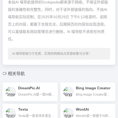
本站AI 喵导航提供的Grokipedia都来源于网络，不保证外部链
接的准确性和完整性，同时，对于该外部链接的指向，不由AI
喵导航实际控制，在2025年10月29日 下午6:12收录时，该网
页上的内容，都属于合规合法，后期网页的内容如出现违规，
可以直接联系网站管理员进行删除，AI 喵导航不承担任何责
任。
AI 喵导航致力于优质、实用的网络站点资源收集与分享！
相关导航
DreamPic.AI
Bing Image Creator
DreamPic.AI是一款AI驱动的个性化图像生成工具，支持多风格艺术转换、高分辨率输出和个人专属定制。
Bing Image Creator是微软推出的AI图片插画生成工具，用户只需输入描述，即可快速生成高质量图片，完全免费且操作简单。
Texta
WordAi
Texta是一款支持多语言、具备丰富模板和SEO优化功能的AI写作工具，适合内容创作者和企业高效自动生成优质文本。
WordAi是一款基于AI的高质量文本改写工具，支持多语言，高原创度，适合SEO、内容营销和自媒体等多场景。