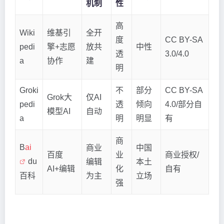
机制
性
高
Wiki
维基引
全开
度
CC BY-SA
pedi
擎+志愿
放共
中性
透
3.0/4.0
a
协作
建
明
Groki
不
部分
CC BY-SA
Grok大
仅AI
pedi
透
倾向
4.0/部分自
模型AI
自动
a
明
明显
有
商
B
ai
商业
中国
百度
业
商业授权/
du
编辑
本土
AI+编辑
化
自有
百科
为主
立场
强