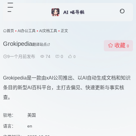
首页
•
AI办公工具
•
AI文档工具
•
正文
Grokipedia
翻译站点
收藏
0
9一个月前发布
74
0
0
Grokipedia是一款由xAI公司推出、以AI自动生成文档和知识
条目的新型AI百科平台，主打去偏见、快速更新与事实核
查。
驻地：
美国
语言：
en