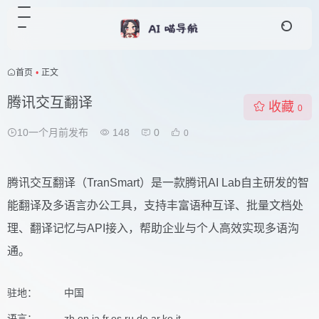
首页
•
正文
腾讯交互翻译
收藏
0
10一个月前发布
148
0
0
腾讯交互翻译（TranSmart）是一款腾讯AI Lab自主研发的智
能翻译及多语言办公工具，支持丰富语种互译、批量文档处
理、翻译记忆与API接入，帮助企业与个人高效实现多语沟
通。
驻地：
中国
语言：
zh,en,ja,fr,es,ru,de,ar,ko,it