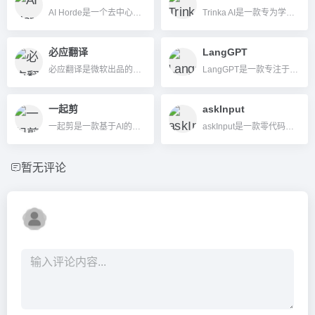
AI Horde是一个去中心化、众包协作的免费AI图像与文本生成平台，支持多样模型与API集成，适合各种创作者和开发者。
Trinka AI是一款专为学术和技术写作场景设计的AI英文语法校对与改写工具，支持多平台插件、强大数据隐私和文档合规检测，助力专业英文写作。
必应翻译
LangGPT
必应翻译是微软出品的智能多语言翻译工具，支持文本、语音、图片和文档翻译，跨平台免费使用。
LangGPT是一款专注于结构化、模块化AI提示指令编写的开源工具，帮助用户高效生成可复用、高质量Prompt。
一起剪
askInput
一起剪是一款基于AI的短视频自动生成与分发平台，可实现图文转视频、智能脚本、自动配音、一键多平台发布，适合自媒体、企业、教育机构高效生产短视频。
askInput是一款零代码、极简化的AI客户反馈工具，支持多场景即时收集、分析和管理意见，助力企业与个人提升沟通和内容共创效率。
暂无评论