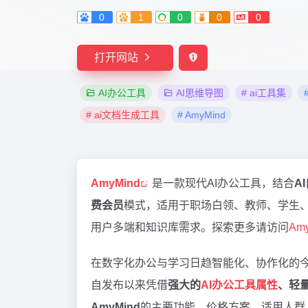
0
1
0
0
0
打开网站
AI办公工具
AI思维导图
# ai工具集
# ai文档生成工具
# AmyMind
AmyMind
是一款现代AI办公工具，结合
A
费会员
模式，适用于职场白领、教师、学生、
用户多端和知识库需求。探索更多请访问
Am
在数字化办公与学习日趋智能化、协作化的今
自发布以来凭借
强大的
AI办公工具属性
、轻
AmyMind
的主要功能、价格方案、适用人群