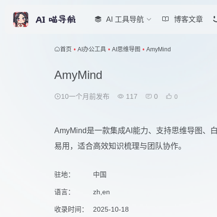
AI 工具导航
博客文章
首页
•
AI办公工具
•
AI思维导图
•
AmyMind
AmyMind
10一个月前发布
117
0
0
AmyMind是一款集成AI能力、支持思维导
易用，适合高效知识梳理与团队协作。
驻地：
中国
语言：
zh,en
收录时间：
2025-10-18