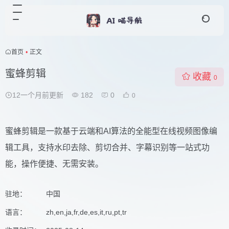
首页
•
正文
蜜蜂剪辑
收藏
0
12一个月前更新
182
0
0
蜜蜂剪辑是一款基于云端和AI算法的全能型在线视频图像编
辑工具，支持水印去除、剪切合并、字幕识别等一站式功
能，操作便捷、无需安装。
驻地：
中国
语言：
zh,en,ja,fr,de,es,it,ru,pt,tr