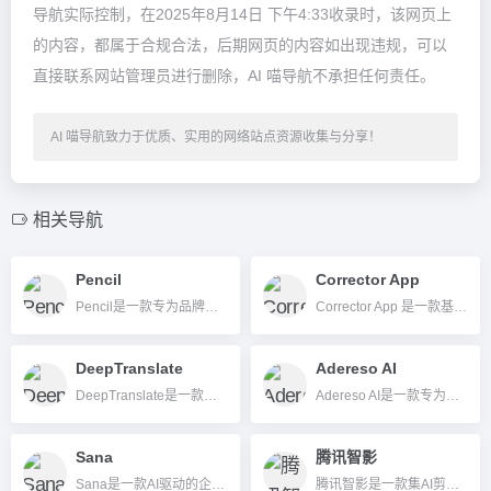
导航实际控制，在2025年8月14日 下午4:33收录时，该网页上
的内容，都属于合规合法，后期网页的内容如出现违规，可以
直接联系网站管理员进行删除，AI 喵导航不承担任何责任。
AI 喵导航致力于优质、实用的网络站点资源收集与分享！
相关导航
Pencil
Corrector App
Pencil是一款专为品牌、代理商和创意团队打造的AI广告创意生成与广告效果预测平台，支持高效自动生成图片、视频、文本等多种广告素材，并集成效果分析与团队协作功能。
Corrector App 是一款基于AI的多语种智能文本校对和AI内容检测平台，支持27+语言，完全免费、免注册、操作简单。
DeepTranslate
Adereso AI
DeepTranslate是一款多引擎AI翻译浏览器插件，支持140+语言，免费一键网页及文档双语翻译。
Adereso AI是一款专为企业级客户服务与销售自动化设计的智能多渠道对话平台，集成AI与人机协同，有效提升客户沟通效率和转化。
Sana
腾讯智影
Sana是一款AI驱动的企业级学习与知识管理平台，帮助企业高效创建、个性化并管理内部知识和培训，显著提升员工成长和组织协作效率。
腾讯智影是一款集AI剪辑、智能配音、数字人、字幕识别和文章转视频等于一体的全能在线视频创作平台。