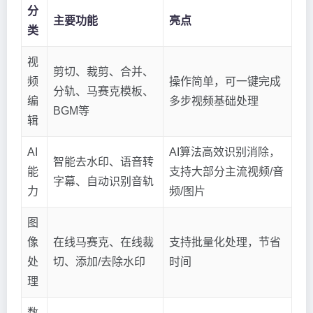
分
主要功能
亮点
类
视
剪切、裁剪、合并、
频
操作简单，可一键完成
分轨、马赛克模板、
编
多步视频基础处理
BGM等
辑
AI
AI算法高效识别消除，
智能去水印、语音转
能
支持大部分主流视频/音
字幕、自动识别音轨
力
频/图片
图
像
在线马赛克、在线裁
支持批量化处理，节省
处
切、添加/去除水印
时间
理
数