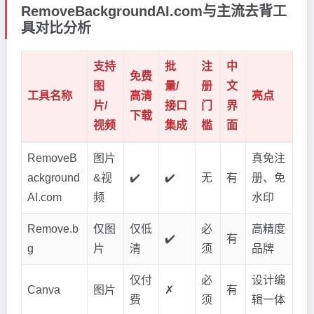
RemoveBackgroundAI.com与主流去背工
具对比分析
支持
批
注
中
免费
图
量/
册
文
工具名称
高清
亮点
片/
接口
门
界
下载
视频
集成
槛
面
RemoveB
图片
真免注
ackground
&视
✔️
✔️
无
有
册、免
AI.com
频
水印
Remove.b
仅图
仅低
必
高精度
✔️
有
g
片
清
须
品牌
仅付
必
设计编
Canva
图片
✗
有
费
须
辑一体