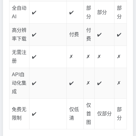
全自动
部
部
✔️
✔️
部分
AI
分
分
高分辨
付
✔️
付费
✔️
✔️
率下载
费
无需注
✔️
✗
✗
✗
✗
册
API自
动化集
✔️
✔️
✗
✔️
✗
成
仅
免费无
仅低
部
✔️
首
仅部分
限制
清
分
图