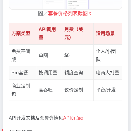
圖／
套餐价格列表截图
API调用
月费（美
方案类型
适用场景
量
元）
免费基础
个人/小团
单图
$0
版
队
Pro套餐
按调用量
额度查询
电商大批量
商业定制
高吞吐
议价定制
平台/开发
包
API开发文档及套餐详情见
API页面