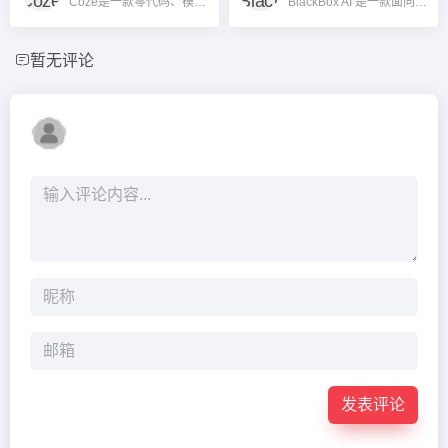
Coze是一款零代码、模块化集成的AI智能体开发平台，支持多种大模型，适用于个人、团队和企业便捷构建与部署AI机器人。
BlackBox AI 是一款面向开发者的强大 AI 代码生成与调试平台，支持多大模型集成和多平台协作，极大提升软件开发效率。
暂无评论
发表评论