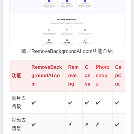
圖／RemoveBackgroundAI.com功能介绍
RemoveBack
Rem
C
Photo
Ca
功能
groundAI.co
ove.
an
shop
pC
m
bg
va
ut
图片去
✔️
✔️
✔️
✔️
✔️
背景
视频去
✔️
✗
✗
✗
✔️
背景