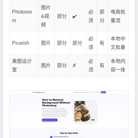
图片
Photoroo
必
部
电商批
&视
部分
✔️
m
须
分
量流
频
必
本地中
Picwish
图片
部分
部分
有
须
文批量
美图设计
必
本地内
图片
部分
✗
有
室
须
容一体