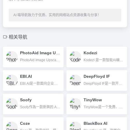
AI 喵导航致力于优质、实用的网络站点资源收集与分享！
相关导航
PhotoAid Image Upscaler
Kodezi
PhotoAid Image Upscaler是一款基于先进AI算法的免费在线图片无损放大工具，支持高分辨率图片放大与多格式兼容，操作便捷，适用于各种用户。
Kodezi 是一款智能AI编程平台，提供代码自动修复、优化、安全检测及文档生成等多项一站式功能，助力开发者与团队高效开发与协作。
EBI.AI
DeepFloyd IF
EBI.AI是一款面向企业的一站式AI自动化客服和客户服务平台，支持多系统集成、秒速上线、高度定制与行业级数据安全合规。
DeepFloyd IF是一款开源的AI图像生成工具，通过文本输入生成高质量的逼真图像，适合科研、创意工作和AI开发者。
Soofy
TinyWow
Soofy作為一款新興的 AI 語言學習平台，正迅速在全球教育市場獲得關注，以其「沉浸式場景+智能糾錯」的雙重能力，幫助用戶解決缺乏練習對象與語言應用生疏的難題。
TinyWow是一个免费、无需注册、集成200多种办公与AI创作工具的在线平台，涵盖PDF处理、图片与视频编辑、AI写作等多类需求。
Coze
BlackBox AI